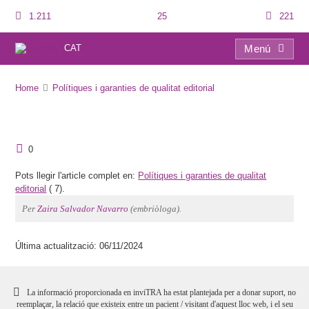
1.211
25
221
CAT
Menú
Home
Polítiques i garanties de qualitat editorial
0
Pots llegir l'article complet en:
Polítiques i garanties de qualitat
editorial
(
7).
Per
Zaira Salvador Navarro
(embriòloga).
Última actualització: 06/11/2024
La informació proporcionada en inviTRA ha estat plantejada per a donar suport, no
reemplaçar, la relació que existeix entre un pacient / visitant d'aquest lloc web, i el seu