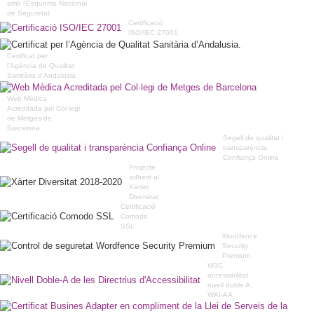
amb l'Esquema Nacional
de Seguretat
Certificació
ISO/IEC 27001
Certificat per
l’Agència de Qualitat
Sanitària d’Andalusia
Web Mèdica
Acreditada pel Col·legi
de Metges de
Barcelona
Segell de qualitat i
transparència
Confiança Online
Projecte
adherit al
Xàrter
Diversitat
Certificació
Comodo
SSL
Wordfence
Security
Premium
W3C
accessibilitat
nivell doble A,
WAI-AA