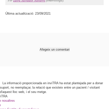
Per
Zaira Salvador Navarro
(embriòloga).
Última actualització: 23/09/2021
Afegeix un comentari
La informació proporcionada en inviTRA ha estat plantejada per a donar
suport, no reemplaçar, la relació que existeix entre un pacient / visitant
d'aquest lloc web, i el seu metge.
viTRA
e nosaltres
p