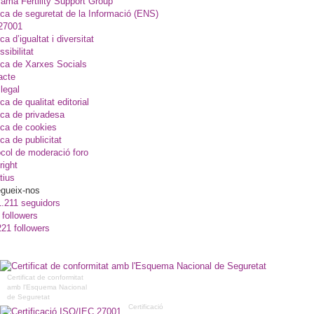
ama Fertility Support Group
ica de seguretat de la Informació (ENS)
27001
ica d’igualtat i diversitat
sibilitat
ica de Xarxes Socials
acte
legal
ica de qualitat editorial
ica de privadesa
ica de cookies
ica de publicitat
col de moderació foro
right
tius
gueix-nos
1.211 seguidors
 followers
221 followers
Certificat de conformitat
amb l'Esquema Nacional
de Seguretat
Certificació