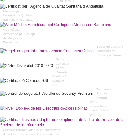
ISO/IEC 27001
Certificat per
l’Agència de Qualitat
Sanitària d’Andalusia
Web Mèdica
Acreditada pel Col·legi
de Metges de
Barcelona
Segell de qualitat i
transparència
Confiança Online
Projecte
adherit al
Xàrter
Diversitat
Certificació
Comodo
SSL
Wordfence
Security
Premium
W3C
accessibilitat
nivell doble A,
WAI-AA
Certificat Busines Adapter en compliment
de la Llei de Serveis de la Societat de la