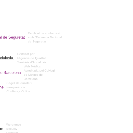
Certificat de conformitat
amb l'Esquema Nacional
de Seguretat
Certificat per
l’Agència de Qualitat
Sanitària d’Andalusia
Web Mèdica
Acreditada pel Col·legi
de Metges de
Barcelona
Segell de qualitat i
transparència
Confiança Online
Wordfence
Security
Premium