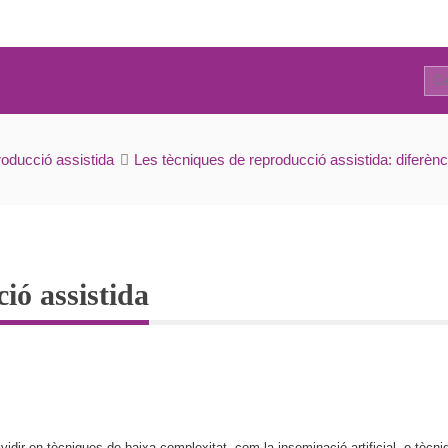
0
Tècniques de reproducció assistida
roducció assistida
Les tècniques de reproducció assistida: diferènc
ió assistida
idir en tècniques de baixa complexitat, com la inseminació artificial, o tècniq