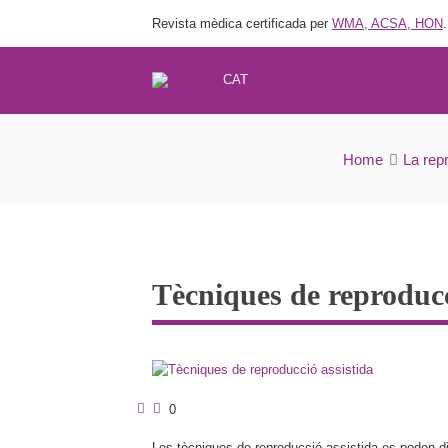
Revista mèdica certificada per
WMA, ACSA, HON
.
CAT
Home
La rep
Tècniques de reproducc
0
Les tècniques de reproducció assistida es poden div