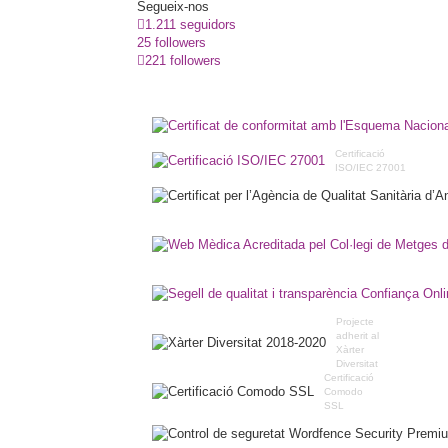
Segueix-nos
1.211 seguidors
25 followers
221 followers
Certificació
ISO/IEC 27001
Projecte
adherit al
Xàrter
Diversitat
Certificació
Comodo
SSL