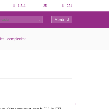
1.211
25
221
Menú
0
ies i complexitat
ues d'alta complexitat, com la FIV i la ICSI.