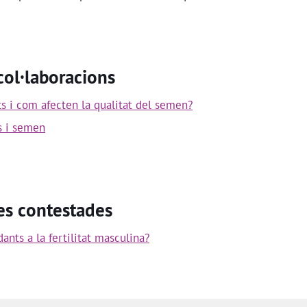
 col·laboracions
s i com afecten la qualitat del semen?
s i semen
es contestades
ants a la fertilitat masculina?