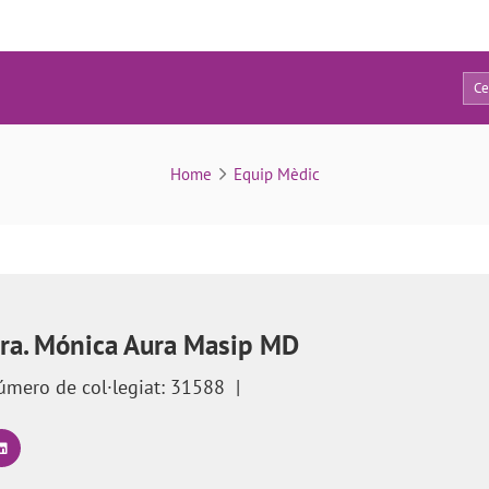
40
FIV amb donació d’òvuls i semen
Home
Equip Mèdic
ra. Mónica Aura Masip MD
úmero de col·legiat: 31588
|