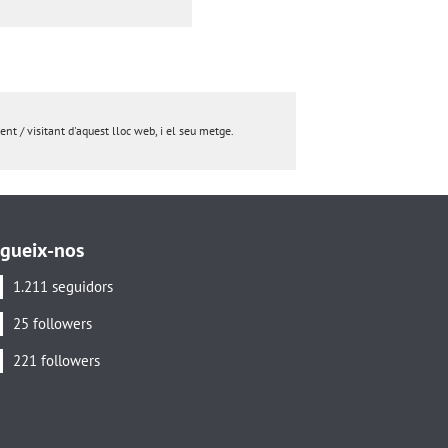
nt / visitant d'aquest lloc web, i el seu metge.
gueix-nos
1.211 seguidors
25 followers
221 followers