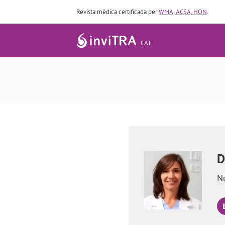
Revista mèdica certificada per
WMA, ACSA, HON
.
CAT
D
N