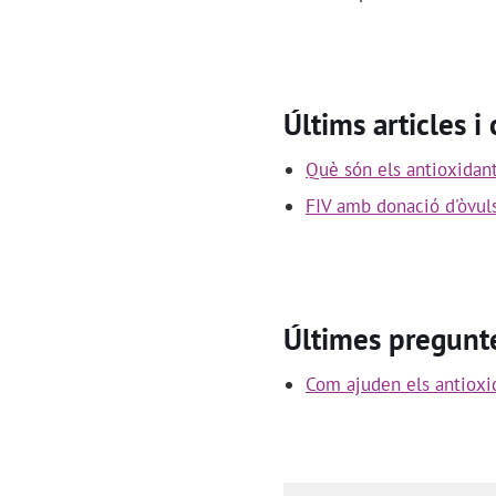
Últims articles i
Què són els antioxidant
FIV amb donació d'òvul
Últimes pregunt
Com ajuden els antioxid