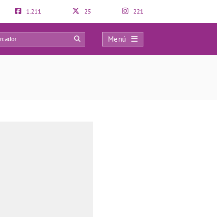
1.211
25
221
Menú
0