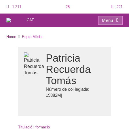
1.211
25
221
CAT
Menú
Què és la inseminació artificial conjugal i quin preu té?
Home
Equip Mèdic
Patricia
Recuerda
Tomás
Número de col·legiada:
19882M
|
Titulació i formació