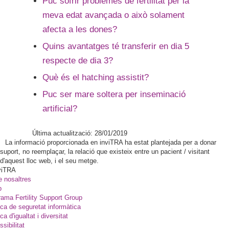
Puc sofrir problemes de fertilitat per la
meva edat avançada o això solament
afecta a les dones?
Quins avantatges té transferir en dia 5
respecte de dia 3?
Què és el hatching assistit?
Puc ser mare soltera per inseminació
artificial?
Última actualització: 28/01/2019
La informació proporcionada en inviTRA ha estat plantejada per a donar
suport, no reemplaçar, la relació que existeix entre un pacient / visitant
d'aquest lloc web, i el seu metge.
viTRA
e nosaltres
p
ama Fertility Support Group
ica de seguretat informàtica
ica d'igualtat i diversitat
sibilitat