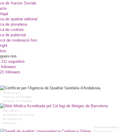
ica de Xarxes Socials
acte
legal
ica de qualitat editorial
ica de privadesa
ica de cookies
ica de publicitat
col de moderació foro
right
tius
gueix-nos
.211 seguidors
 followers
21 followers
Certificat per
l’Agència de Qualitat
Sanitària d’Andalusia
Web Mèdica
Acreditada pel Col·legi
de Metges de
Barcelona
Segell de qualitat i
transparència