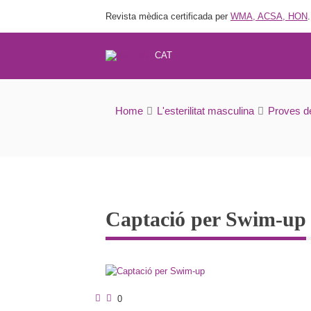
Revista mèdica certificada per
WMA, ACSA, HON
.
CAT
Home
L'esterilitat masculina
Proves de
Captació per Swim-up
0