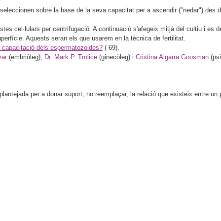
leccionen sobre la base de la seva capacitat per a ascendir ("nedar") des del 
tes cel·lulars per centrifugació. A continuació s'afegeix mitjà del cultiu i es 
perfície. Aquests seran els que usarem en la tècnica de fertilitat.
a capacitació dels espermatozoides?
(
69).
var
(embriòleg),
Dr. Mark P. Trolice
(ginecòleg) i
Cristina Algarra Goosman
(psi
antejada per a donar suport, no reemplaçar, la relació que existeix entre un pa