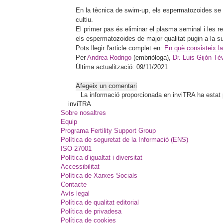
En la tècnica de swim-up, els espermatozoides se se
cultiu.
El primer pas és eliminar el plasma seminal i les res
els espermatozoides de major qualitat pugin a la su
Pots llegir l'article complet en:
En què consisteix l
Per
Andrea Rodrigo
(embriòloga),
Dr. Luis Gijón Té
Última actualització: 09/11/2021
Afegeix un comentari
La informació proporcionada en inviTRA ha estat pl
inviTRA
Sobre nosaltres
Equip
Programa Fertility Support Group
Política de seguretat de la Informació (ENS)
ISO 27001
Política d’igualtat i diversitat
Accessibilitat
Política de Xarxes Socials
Contacte
Avís legal
Política de qualitat editorial
Política de privadesa
Política de cookies