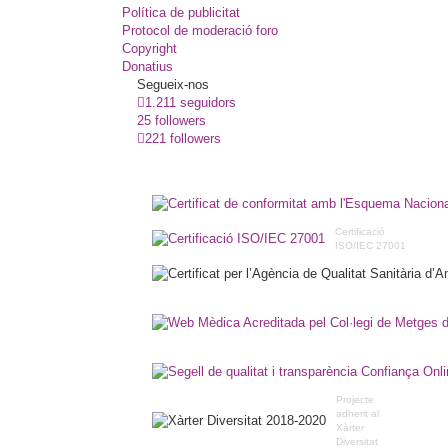
Política de publicitat
Protocol de moderació foro
Copyright
Donatius
Segueix-nos
1.211 seguidors
25 followers
221 followers
Certificació
ISO/IEC 27001
Projecte
adherit al
Xàrter
Diversitat