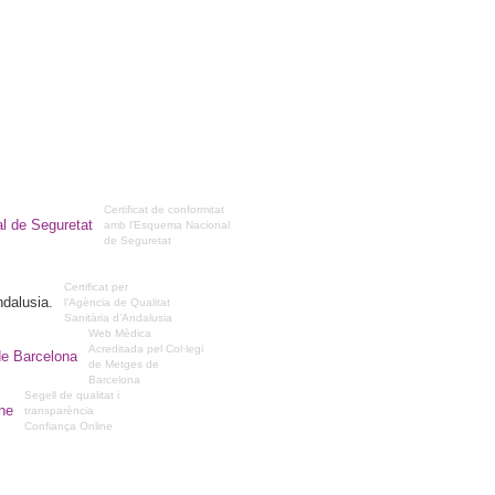
Certificat de conformitat
amb l'Esquema Nacional
de Seguretat
Certificat per
l’Agència de Qualitat
Sanitària d’Andalusia
Web Mèdica
Acreditada pel Col·legi
de Metges de
Barcelona
Segell de qualitat i
transparència
Confiança Online