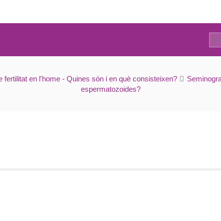
0
Captació per Swim-up
 fertilitat en l'home - Quines són i en què consisteixen?
Seminogr
espermatozoides?