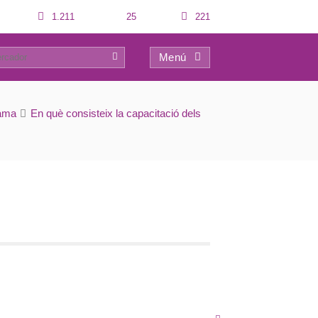
1.211
25
221
Menú
0
ama
En què consisteix la capacitació dels