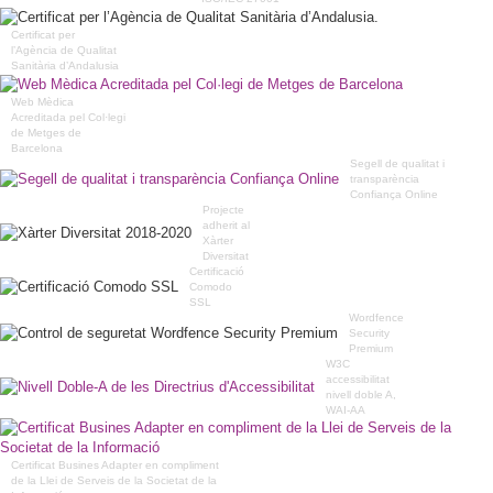
Certificat per
l’Agència de Qualitat
Sanitària d’Andalusia
Web Mèdica
Acreditada pel Col·legi
de Metges de
Barcelona
Segell de qualitat i
transparència
Confiança Online
Projecte
adherit al
Xàrter
Diversitat
Certificació
Comodo
SSL
Wordfence
Security
Premium
W3C
accessibilitat
nivell doble A,
WAI-AA
Certificat Busines Adapter en compliment
de la Llei de Serveis de la Societat de la