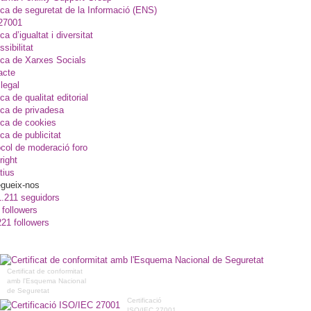
ica de seguretat de la Informació (ENS)
27001
ica d’igualtat i diversitat
sibilitat
ica de Xarxes Socials
acte
legal
ica de qualitat editorial
ica de privadesa
ica de cookies
ica de publicitat
col de moderació foro
right
tius
gueix-nos
1.211 seguidors
 followers
221 followers
Certificat de conformitat
amb l'Esquema Nacional
de Seguretat
Certificació
ISO/IEC 27001