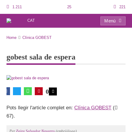
1.211
25
221
CAT
Menú
gobest sala de espera
Home
Clínica GOBEST
gobest sala de espera
0
Pots llegir l'article complet en:
Clínica GOBEST
(
67).
Per
Zaira Salvador Navarro
(embriòloga).