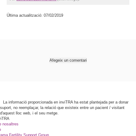
Última actualització: 07/02/2019
Afegeix un comentari
La informació proporcionada en inviTRA ha estat plantejada per a donar
suport, no reemplaçar, la relació que existeix entre un pacient / visitant
d'aquest lloc web, i el seu metge.
viTRA
e nosaltres
p
ama Fertility Support Group