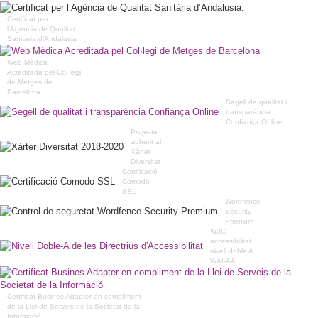
Certificat per
l’Agència de Qualitat
Sanitària d’Andalusia
Web Mèdica
Acreditada pel Col·legi
de Metges de
Barcelona
Segell de qualitat i
transparència
Confiança Online
Projecte
adherit al
Xàrter
Diversitat
Certificació
Comodo
SSL
Wordfence
Security
Premium
W3C
accessibilitat
nivell doble A,
WAI-AA
Certificat Busines Adapter en compliment
de la Llei de Serveis de la Societat de la
Informació