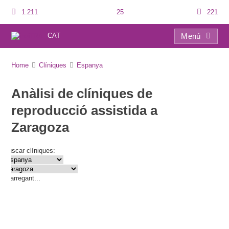
1.211
25
221
CAT
Menú
Directori de clíniques
Home
Clíniques
Espanya
Anàlisi de clíniques de
reproducció assistida a
Zaragoza
Buscar clíniques:
Carregant...