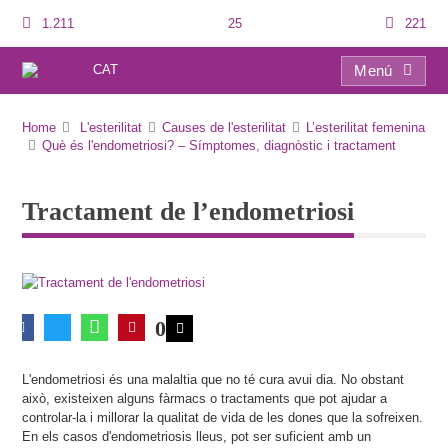
1.211
25
221
CAT
Menú
Tractament de l’endometriosi
Home
L'esterilitat
Causes de l'esterilitat
L’esterilitat femenina
Què és l'endometriosi? – Símptomes, diagnòstic i tractament
Tractament de l’endometriosi
0
L'endometriosi és una malaltia que no té cura avui dia. No obstant
això, existeixen alguns fàrmacs o tractaments que pot ajudar a
controlar-la i millorar la qualitat de vida de les dones que la sofreixen.
En els casos d'endometriosis lleus, pot ser suficient amb un