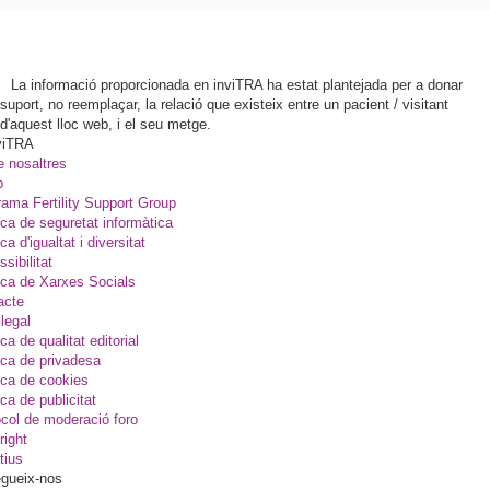
La informació proporcionada en inviTRA ha estat plantejada per a donar
suport, no reemplaçar, la relació que existeix entre un pacient / visitant
d'aquest lloc web, i el seu metge.
viTRA
e nosaltres
p
ama Fertility Support Group
ica de seguretat informàtica
ica d'igualtat i diversitat
sibilitat
ica de Xarxes Socials
acte
legal
ica de qualitat editorial
ica de privadesa
ica de cookies
ica de publicitat
col de moderació foro
right
tius
gueix-nos