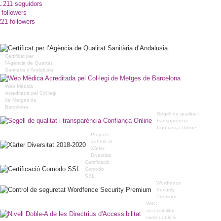
1.211 seguidors
 followers
221 followers
Certificat per
l’Agència de Qualitat
Sanitària d’Andalusia
Web Mèdica
Acreditada pel Col·legi
de Metges de
Barcelona
Segell de qualitat i
transparència
Confiança Online
Projecte
adherit al
Xàrter
Diversitat
Certificació
Comodo
SSL
Wordfence
Security
Premium
W3C
accessibilitat
nivell doble A,