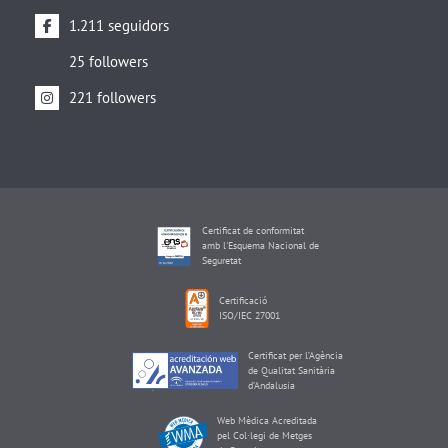
1.211 seguidors
25 followers
221 followers
Certificat de conformitat
amb l'Esquema Nacional de
Seguretat
Certificació
ISO/IEC 27001
Certificat per l’Agència
de Qualitat Sanitària
d’Andalusia
Web Mèdica Acreditada
pel Col·legi de Metges