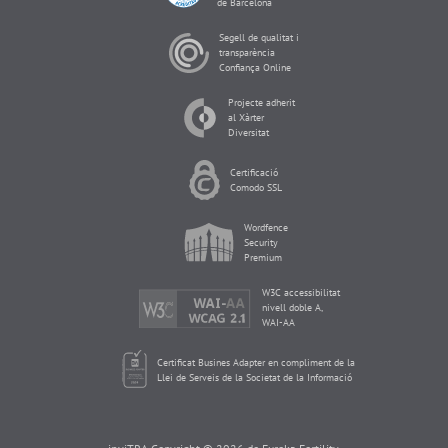
de Barcelona
Segell de qualitat i
transparència
Confiança Online
Projecte adherit
al Xàrter
Diversitat
Certificació
Comodo SSL
Wordfence
Security
Premium
W3C accessibilitat
nivell doble A,
WAI-AA
Certificat Busines Adapter en compliment de la
Llei de Serveis de la Societat de la Informació