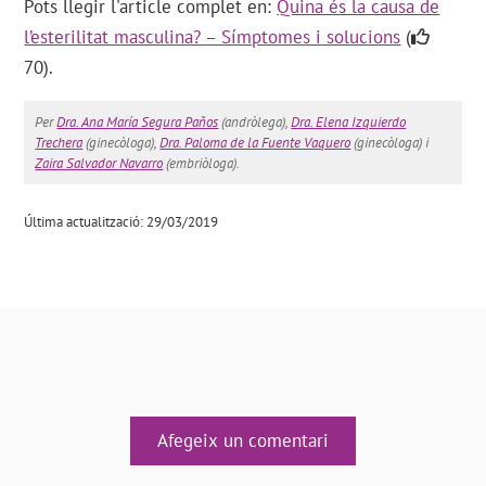
Pots llegir l'article complet en:
Quina és la causa de
l’esterilitat masculina? – Símptomes i solucions
(
70).
Per
Dra. Ana María Segura Paños
(andròlega),
Dra. Elena Izquierdo
Trechera
(ginecòloga),
Dra. Paloma de la Fuente Vaquero
(ginecòloga) i
Zaira Salvador Navarro
(embriòloga).
Última actualització: 29/03/2019
Afegeix un comentari