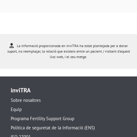
La informació proporcionada en inviTRA ha estat plantejada per a donar
suport, no reemplaçar, la relació que existeix entre un pacient / visitant d'aquest
lloc web, i el seu metge.
inviTRA
Sobre nosaltres
Equip
Programa Fertility Support Group
Política de seguretat de la Informació (ENS)
ISO 27001