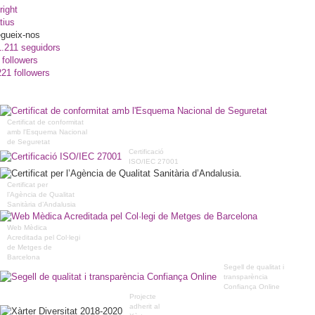
right
tius
gueix-nos
1.211 seguidors
 followers
221 followers
Certificat de conformitat
amb l'Esquema Nacional
de Seguretat
Certificació
ISO/IEC 27001
Certificat per
l’Agència de Qualitat
Sanitària d’Andalusia
Web Mèdica
Acreditada pel Col·legi
de Metges de
Barcelona
Segell de qualitat i
transparència
Confiança Online
Projecte
adherit al