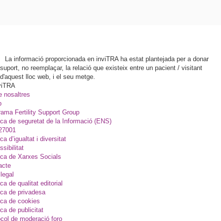
La informació proporcionada en inviTRA ha estat plantejada per a donar
suport, no reemplaçar, la relació que existeix entre un pacient / visitant
d'aquest lloc web, i el seu metge.
viTRA
e nosaltres
p
ama Fertility Support Group
ica de seguretat de la Informació (ENS)
27001
ica d’igualtat i diversitat
sibilitat
ica de Xarxes Socials
acte
legal
ica de qualitat editorial
ica de privadesa
ica de cookies
ica de publicitat
col de moderació foro