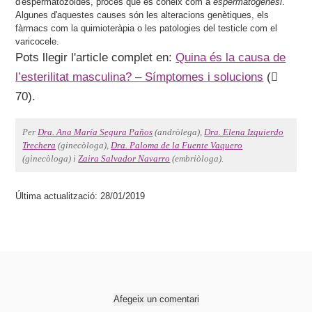
d'espermatozoides, procés que es coneix com a
espermatogènesi
.
Algunes d'aquestes causes són les alteracions genètiques, els
fàrmacs com la quimioteràpia o les patologies del testicle com el
varicocele.
Pots llegir l'article complet en:
Quina és la causa de
l’esterilitat masculina? – Símptomes i solucions
(
70).
Per
Dra. Ana María Segura Paños
(andròlega),
Dra. Elena Izquierdo
Trechera
(ginecòloga),
Dra. Paloma de la Fuente Vaquero
(ginecòloga) i
Zaira Salvador Navarro
(embriòloga).
Última actualització: 28/01/2019
Afegeix un comentari