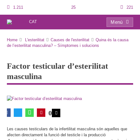
1.211
25
221
CAT
Menú
Factor testicular d’esterilitat masculina
Home
L'esterilitat
Causes de l'esterilitat
Quina és la causa
de l’esterilitat masculina? – Símptomes i solucions
Factor testicular d’esterilitat
masculina
0
Les causes testiculars de la infertilitat masculina són aquelles que
afecten directament la funció del testicle i la producció