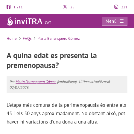
1.211
25
221
Menú
CAT
FAQs
Home
FAQs
Marta Barranquero Gómez
A quina edat es presenta la
premenopausa?
Per
Marta Barranquero Gómez
(embriòloga).
Última actualització:
02/07/2026
L'etapa més comuna de la perimenopausia és entre els
45 i els 50 anys aproximadament. No obstant això, pot
haver-hi variacions d'una dona a una altra.