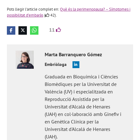
Pots llegir l'article complet en:
Què és la perimenopausa? – Símptomes i
possibilitat d’embaràs
(
42).
11
Marta
Barranquero Gómez
Embriòloga
Graduada en Bioquímica i Ciències
Biomèdiques per la Universitat de
València (UV) i especialitzada en
Reproducció Assistida per la
Universitat d'Alcalá de Henares
(UAH) en col·laboració amb Ginefiv i
en Genètica Clínica per la
Universitat d'Alcalá de Henares
(UAH).