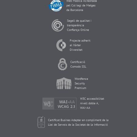
Web Mèdica Acreditada
pel Col·legi de Metges
de Barcelona
Segell de qualitat i
transparència
Confiança Online
Projecte adherit
al Xàrter
Diversitat
Certificació
Comodo SSL
Wordfence
Security
Premium
W3C accessibilitat
nivell doble A,
WAI-AA
Certificat Busines Adapter en compliment de la
Llei de Serveis de la Societat de la Informació