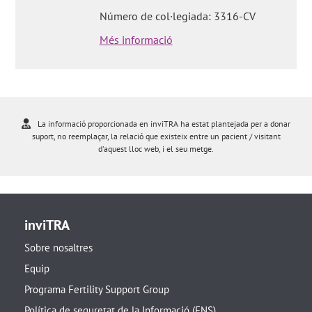
Número de col·legiada: 3316-CV
Més informació
La informació proporcionada en inviTRA ha estat plantejada per a donar
suport, no reemplaçar, la relació que existeix entre un pacient / visitant
d'aquest lloc web, i el seu metge.
inviTRA
Sobre nosaltres
Equip
Programa Fertility Support Group
Política de seguretat de la Informació (ENS)