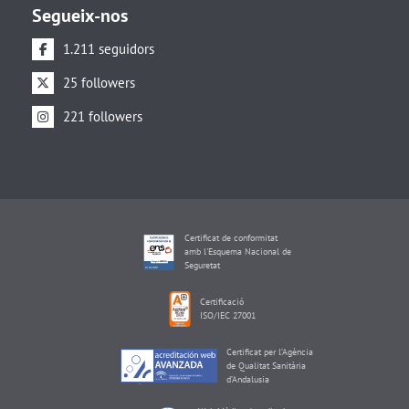
Segueix-nos
1.211 seguidors
25 followers
221 followers
Certificat de conformitat
amb l'Esquema Nacional de
Seguretat
Certificació
ISO/IEC 27001
Certificat per l’Agència
de Qualitat Sanitària
d’Andalusia