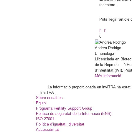
receptora.
Pots llegir l'articl
6
Andrea
Rodrigo
Embriòloga
Llicenciada en Biotec
de la Reproducció Huma
d'Infertilitat (IVI). 
Més informació
La informació proporcionada en inviTRA ha estat pl
inviTRA
Sobre nosaltres
Equip
Programa Fertility Support Group
Política de seguretat de la Informació (ENS)
ISO 27001
Política d’igualtat i diversitat
Accessibilitat