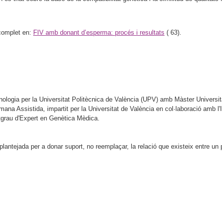
e complet en:
FIV amb donant d’esperma: procés i resultats
(
63).
nologia per la Universitat Politècnica de València (UPV) amb Màster Universit
na Assistida, impartit per la Universitat de València en col·laboració amb l'I
Postgrau d'Expert en Genètica Mèdica.
antejada per a donar suport, no reemplaçar, la relació que existeix entre un pa