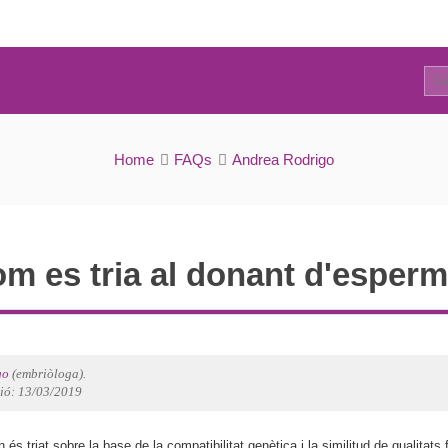
2
FAQs
Home
FAQs
Andrea Rodrigo
m es tria al donant d'esper
go
(embriòloga).
ció: 13/03/2019
és triat sobre la base de la compatibilitat genètica i la similitud de qualitats