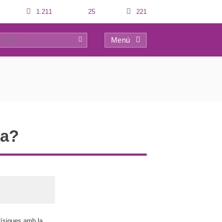
1.211
25
221
Menú
0
ma?
 físiques amb la