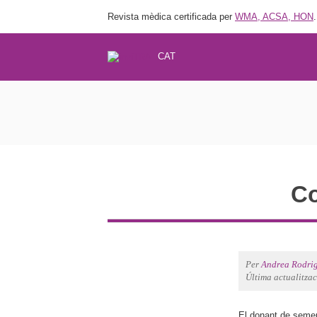
Revista mèdica certificada per
WMA, ACSA, HON
.
CAT
Co
Per
Andrea Rodri
Última actualitza
El donant de semen 