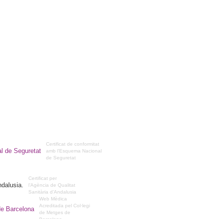
Certificat de conformitat
amb l'Esquema Nacional
de Seguretat
Certificat per
l’Agència de Qualitat
Sanitària d’Andalusia
Web Mèdica
Acreditada pel Col·legi
de Metges de