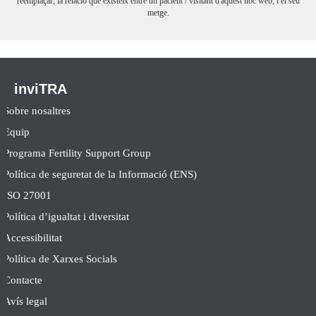
reemplaçar, la relació que existeix entre un pacient / visitant d'aquest lloc web, i el seu
metge.
inviTRA
Sobre nosaltres
Equip
Programa Fertility Support Group
Política de seguretat de la Informació (ENS)
ISO 27001
Política d’igualtat i diversitat
Accessibilitat
Política de Xarxes Socials
Contacte
Avís legal