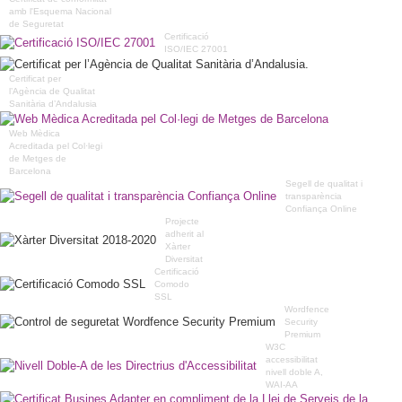
amb l'Esquema Nacional
de Seguretat
Certificació
ISO/IEC 27001
Certificat per
l’Agència de Qualitat
Sanitària d’Andalusia
Web Mèdica
Acreditada pel Col·legi
de Metges de
Barcelona
Segell de qualitat i
transparència
Confiança Online
Projecte
adherit al
Xàrter
Diversitat
Certificació
Comodo
SSL
Wordfence
Security
Premium
W3C
accessibilitat
nivell doble A,
WAI-AA