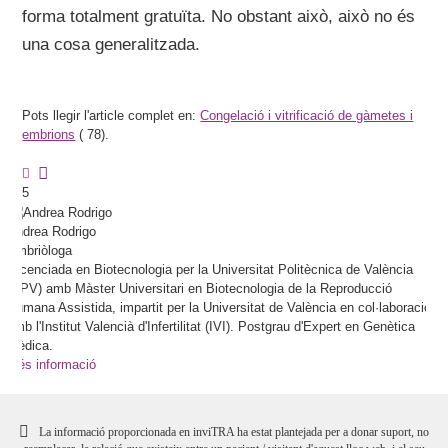
forma totalment gratuïta. No obstant això, això no és
una cosa generalitzada.
Pots llegir l'article complet en:
Congelació i vitrificació de gàmetes i
embrions
(
78).
5
Andrea
Rodrigo
Embriòloga
Llicenciada en Biotecnologia per la Universitat Politècnica de València
(UPV) amb Màster Universitari en Biotecnologia de la Reproducció
Humana Assistida, impartit per la Universitat de València en col·laboració
amb l'Institut Valencià d'Infertilitat (IVI). Postgrau d'Expert en Genètica
Mèdica.
Més informació
La informació proporcionada en inviTRA ha estat plantejada per a donar suport, no