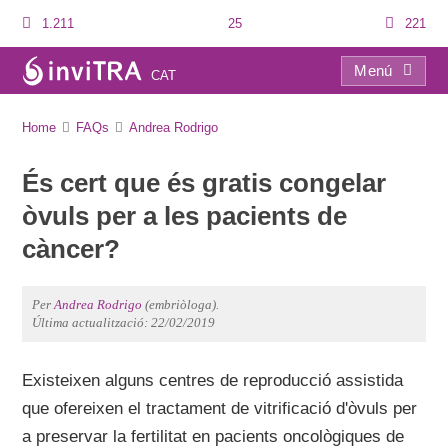
1.211
25
221
Menú
CAT
FAQs
Home
FAQs
Andrea Rodrigo
És cert que és gratis congelar
òvuls per a les pacients de
càncer?
Per
Andrea Rodrigo
(embriòloga).
Última actualització: 22/02/2019
Existeixen alguns centres de reproducció assistida
que ofereixen el tractament de vitrificació d'òvuls per
a preservar la fertilitat en pacients oncològiques de