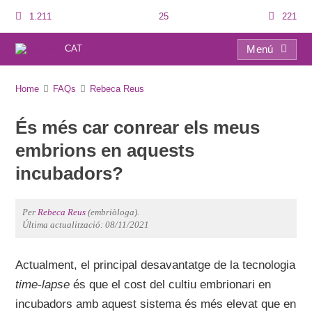
1.211
25
221
CAT
Menú
FAQs
Home
FAQs
Rebeca Reus
És més car conrear els meus
embrions en aquests
incubadors?
Per
Rebeca Reus
(embriòloga).
Última actualització: 08/11/2021
Actualment, el principal desavantatge de la tecnologia
time-lapse
és que el cost del cultiu embrionari en
incubadors amb aquest sistema és més elevat que en