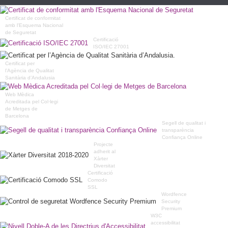
Certificat de conformitat
amb l'Esquema Nacional
de Seguretat
Certificació
ISO/IEC 27001
Certificat per
l’Agència de Qualitat
Sanitària d’Andalusia
Web Mèdica
Acreditada pel Col·legi
de Metges de
Barcelona
Segell de qualitat i
transparència
Confiança Online
Projecte
adherit al
Xàrter
Diversitat
Certificació
Comodo
SSL
Wordfence
Security
Premium
W3C
accessibilitat