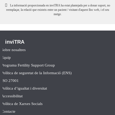
La informació proporcionada en inviTRA ha estat plantejada per a donar suport, no
reemplaçar, la relació que existeix entre un pacient / visitant d'aquest lloc web, i el seu
metge.
inviTRA
Sobre nosaltres
Equip
Programa Fertility Support Group
Política de seguretat de la Informació (ENS)
ISO 27001
Política d’igualtat i diversitat
Accessibilitat
Política de Xarxes Socials
Contacte