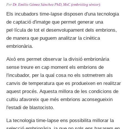
Per
Dr. Emilio Gómez Sánchez PhD, MsC (embriòleg sènior)
.
Els incubadors time-lapse disposen d'una tecnologia
de captació d'imatge que permet generar una
pel·lícula de tot el desenvolupament dels embrions,
de manera que puguem analitzar la cinètica
embrionària.
Això ens permet observar la divisió embrionària
sense treure en cap moment els embrions de
l'incubador, per la qual cosa no els sotmetrem als
canvis de temperatura que es produeixen en realitzar
aquest procés. Aquesta millora de les condicions de
cultiu afavoreix que més embrions aconsegueixin
l'estadi de blastocisto.
La tecnologia time-lapse ens possibilita millorar la
selecció embrionària, ja que no sols ens basarem en