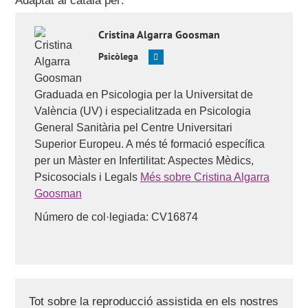
Adaptat al català per:
Early cleavage is a valuable addition to existing embryo
selection parameters: a study using single embryo
transfers. Hum Reprod 2004, 19:2103–2108.
Cristina
Algarra Goosman
Wong C, Chen AA, Behr B, Shen S: Time-lapse
Psicòlega
microscopy and image analysis in basic and clinical
embryo development research. Reprod Biomed Online
2013, 26:120–129.
Graduada en Psicologia per la Universitat de
València (UV) i especialitzada en Psicologia
Preguntes dels usuaris:
'Quins són els avantatges dels
incubadors Time-Lapse?'
,
'Hi ha diferències en les taxes
General Sanitària pel Centre Universitari
d'èxit entre els incubadors amb el sistema “time-lapse”
Superior Europeu. A més té formació específica
incorporat i els sistemes d'imatge independents?'
,
'Puc
per un Màster en Infertilitat: Aspectes Mèdics,
veure el vídeo dels meus embrions?'
,
'Si en el vídeo veieu
Psicosocials i Legals
Més sobre Cristina Algarra
que un embrió és de mala qualitat, no es transfereix?'
i
'És
més car conrear els meus embrions en aquests
Goosman
incubadors?'
.
Número de col·legiada: CV16874
Tot sobre la reproducció assistida en els nostres