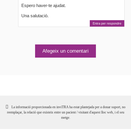
Espero haver-te ajudat.
Una salutació.
Entra per respondre
Afegeix un comentari
La informació proporcionada en inviTRA ha estat plantejada per a donar suport, no
reemplaçar, la relació que existeix entre un pacient / visitant d'aquest lloc web, i el seu
metge.