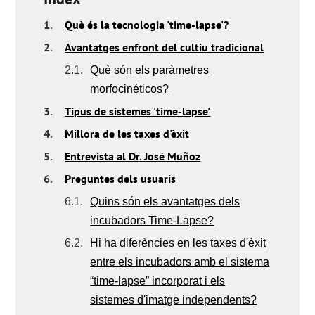
1.
Què és la tecnologia 'time-lapse'?
2.
Avantatges enfront del cultiu tradicional
2.1.
Què són els paràmetres
morfocinéticos?
3.
Tipus de sistemes 'time-lapse'
4.
Millora de les taxes d'èxit
5.
Entrevista al Dr. José Muñoz
6.
Preguntes dels usuaris
6.1.
Quins són els avantatges dels
incubadors Time-Lapse?
6.2.
Hi ha diferències en les taxes d'èxit
entre els incubadors amb el sistema
“time-lapse” incorporat i els
sistemes d'imatge independents?