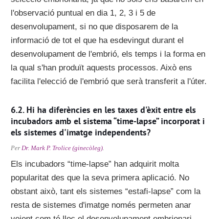
l'observació puntual en dia 1, 2, 3 i 5 de
desenvolupament, si no que disposarem de la
informació de tot el que ha esdevingut durant el
desenvolupament de l'embrió, els temps i la forma en
la qual s'han produït aquests processos. Això ens
facilita l'elecció de l'embrió que serà transferit a l'úter.
Hi ha diferències en les taxes d'èxit entre els
incubadors amb el sistema “time-lapse” incorporat i
els sistemes d'imatge independents?
Per
Dr. Mark P. Trolice (ginecòleg)
.
Els incubadors “time-lapse” han adquirit molta
popularitat des que la seva primera aplicació. No
obstant això, tant els sistemes “estafi-lapse” com la
resta de sistemes d'imatge només permeten anar
veient com té lloc el desenvolupament embrionari.