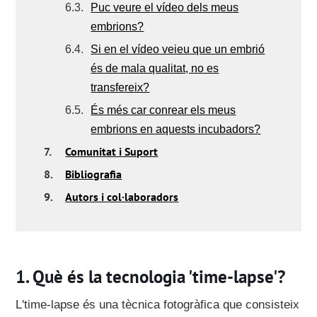
6.3.
Puc veure el vídeo dels meus
embrions?
6.4.
Si en el vídeo veieu que un embrió
és de mala qualitat, no es
transfereix?
6.5.
És més car conrear els meus
embrions en aquests incubadors?
7.
Comunitat i Suport
8.
Bibliografia
9.
Autors i col·laboradors
Què és la tecnologia 'time-lapse'?
L'time-lapse
és una tècnica fotogràfica que consisteix