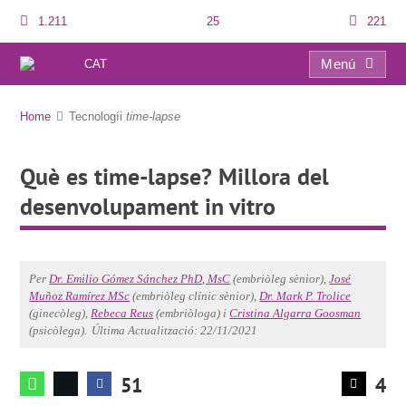
1.211
25
221
Menú
CAT
Què es time-lapse? Millora del desenvolupament in vitro
Home
Tecnologíi
time-lapse
Què es time-lapse? Millora del
desenvolupament in vitro
Per
Dr. Emilio Gómez Sánchez PhD, MsC
(embriòleg sènior),
José
Muñoz Ramírez MSc
(embriòleg clínic sènior),
Dr. Mark P. Trolice
(ginecòleg),
Rebeca Reus
(embriòloga) i
Cristina Algarra Goosman
(psicòlega).
Última Actualització: 22/11/2021
51
4