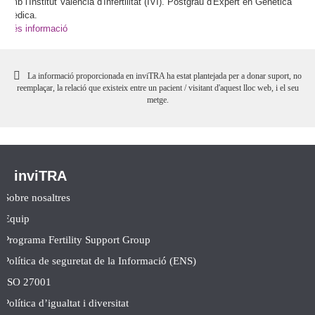
amb l'Institut Valencià d'Infertilitat (IVI). Postgrau d'Expert en Genètica
Mèdica.
Més informació
La informació proporcionada en inviTRA ha estat plantejada per a donar suport, no
reemplaçar, la relació que existeix entre un pacient / visitant d'aquest lloc web, i el seu
metge.
inviTRA
Sobre nosaltres
Equip
Programa Fertility Support Group
Política de seguretat de la Informació (ENS)
ISO 27001
Política d’igualtat i diversitat