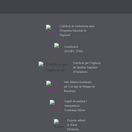
Certificat de conformitat amb
l'Esquema Nacional de
Seguretat
Certificació
ISO/IEC 27001
Certificat per l’Agència
de Qualitat Sanitària
d’Andalusia
Web Mèdica Acreditada
pel Col·legi de Metges de
Barcelona
Segell de qualitat i
transparència
Confiança Online
Projecte adherit
al Xàrter
Diversitat