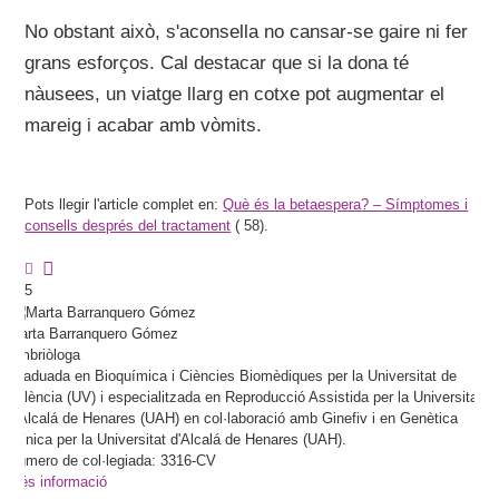
No obstant això, s'aconsella no cansar-se gaire ni fer
grans esforços. Cal destacar que si la dona té
nàusees, un viatge llarg en cotxe pot augmentar el
mareig i acabar amb vòmits.
Pots llegir l'article complet en:
Què és la betaespera? – Símptomes i
consells després del tractament
(
58).
5
Marta
Barranquero Gómez
Embriòloga
Graduada en Bioquímica i Ciències Biomèdiques per la Universitat de
València (UV) i especialitzada en Reproducció Assistida per la Universitat
d'Alcalá de Henares (UAH) en col·laboració amb Ginefiv i en Genètica
Clínica per la Universitat d'Alcalá de Henares (UAH).
Número de col·legiada: 3316-CV
Més informació