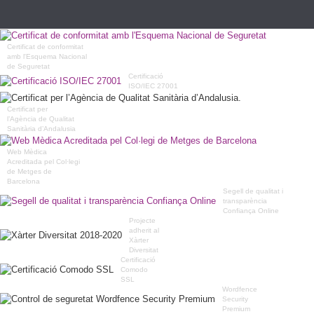
Certificat de conformitat
amb l'Esquema Nacional
de Seguretat
Certificació
ISO/IEC 27001
Certificat per
l’Agència de Qualitat
Sanitària d’Andalusia
Web Mèdica
Acreditada pel Col·legi
de Metges de
Barcelona
Segell de qualitat i
transparència
Confiança Online
Projecte
adherit al
Xàrter
Diversitat
Certificació
Comodo
SSL
Wordfence
Security
Premium