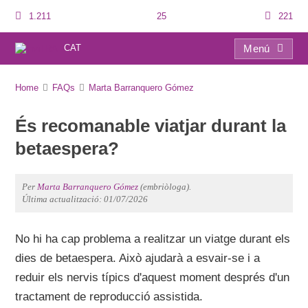
1.211
25
221
CAT
Menú
FAQs
Home
FAQs
Marta Barranquero Gómez
És recomanable viatjar durant la
betaespera?
Per
Marta Barranquero Gómez
(embriòloga).
Última actualització: 01/07/2026
No hi ha cap problema a realitzar un viatge durant els
dies de betaespera. Això ajudarà a esvair-se i a
reduir els nervis típics d'aquest moment després d'un
tractament de reproducció assistida.