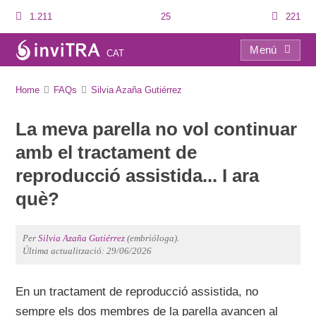
1.211
25
221
Menú
CAT
FAQs
Home
FAQs
Silvia Azaña Gutiérrez
La meva parella no vol continuar
amb el tractament de
reproducció assistida... I ara
què?
Per
Silvia Azaña Gutiérrez
(embrióloga).
Última actualització: 29/06/2026
En un tractament de reproducció assistida, no
sempre els dos membres de la parella avancen al