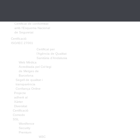
Certificat de conformitat
amb l'Esquema Nacional
de Seguretat
Certificació
ISO/IEC 27001
Certificat per
l’Agència de Qualitat
Sanitària d’Andalusia
Web Mèdica
Acreditada pel Col·legi
de Metges de
Barcelona
Segell de qualitat i
transparència
Confiança Online
Projecte
adherit al
Xàrter
Diversitat
Certificació
Comodo
SSL
Wordfence
Security
Premium
W3C