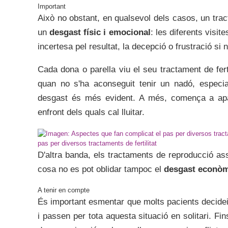
Això no obstant, en qualsevol dels casos, un tra
un
desgast físic i emocional
: les diferents visit
incertesa pel resultat, la decepció o frustració si n
Cada dona o parella viu el seu tractament de fert
quan no s'ha aconseguit tenir un nadó, especia
desgast és més evident. A més, comença a ap
enfront dels quals cal lluitar.
pas per diversos tractaments de fertilitat
D'altra banda, els tractaments de reproducció ass
cosa no es pot oblidar tampoc el
desgast econòm
És important esmentar que molts pacients decideix
i passen per tota aquesta situació en solitari. Fin