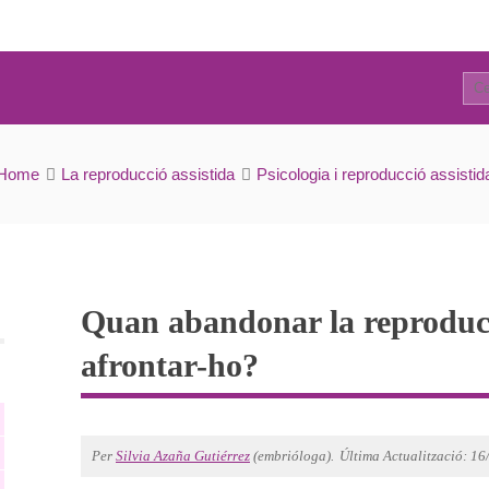
28
r la reproducció assistida i com afrontar-ho?
Home
La reproducció assistida
Psicologia i reproducció assistid
Quan abandonar la reproducc
afrontar-ho?
Per
Silvia Azaña Gutiérrez
(embrióloga).
Última Actualització: 1