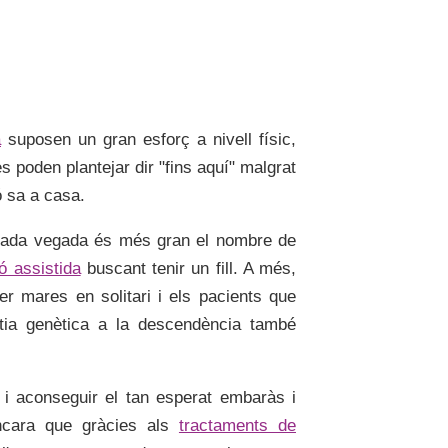
a
suposen un gran esforç a nivell físic,
 poden plantejar dir "fins aquí" malgrat
ó sa a casa.
i cada vegada és més gran el nombre de
ó assistida
buscant tenir un fill. A més,
r mares en solitari i els pacients que
ltia genètica a la descendència també
 i aconseguir el tan esperat embaràs i
ncara que gràcies als
tractaments de