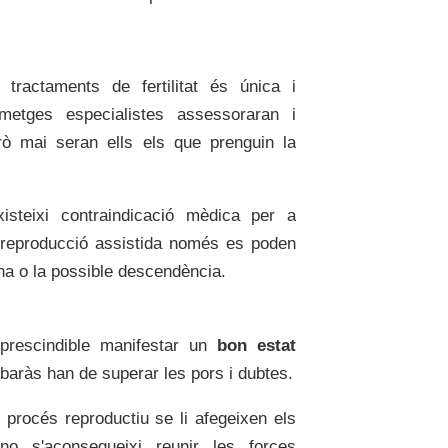
tractaments de fertilitat és única i
metges especialistes assessoraran i
rò mai seran ells els que prenguin la
steixi contraindicació mèdica per a
e reproducció assistida només es poden
ona o la possible descendència.
mprescindible manifestar un
bon estat
embaràs han de superar les pors i dubtes.
 procés reproductiu se li afegeixen els
no s'aconsegueixi reunir les forces