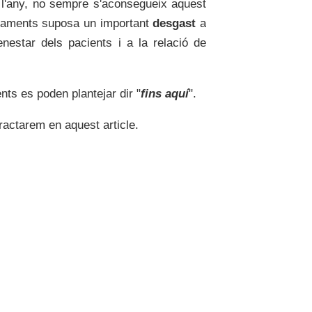
l'any, no sempre s'aconsegueix aquest
actaments suposa un important
desgast
a
benestar dels pacients i a la relació de
nts es poden plantejar dir "
fins aquí
".
ractarem en aquest article.