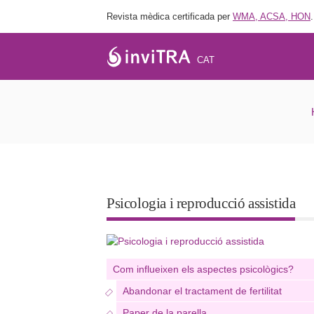
Revista mèdica certificada per
WMA, ACSA, HON
.
CAT
Quan abandona
Psicologia i reproducció assistida
Com influeixen els aspectes psicològics?
Abandonar el tractament de fertilitat
Paper de la parella