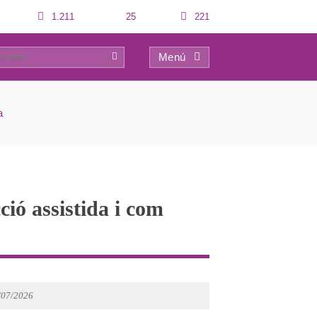
1.211
25
221
Menú
0
a
ió assistida i com
6/07/2026