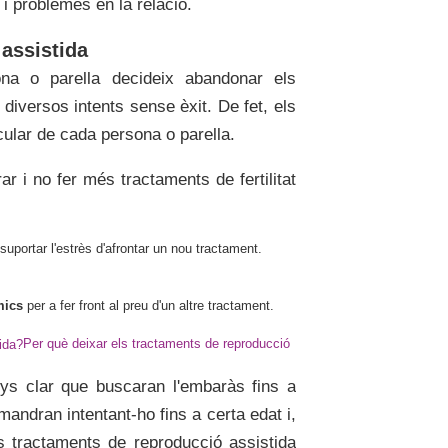
 i problemes en la relació.
assistida
na o parella decideix abandonar els
diversos intents sense èxit. De fet, els
cular de cada persona o parella.
ar i no fer més tractaments de fertilitat
suportar l'estrès d'afrontar un nou tractament.
mics
per a fer front al preu d'un altre tractament.
Per què deixar els tractaments de reproducció
ys clar que buscaran l'embaràs fins a
andran intentant-ho fins a certa edat i,
s tractaments de reproducció assistida