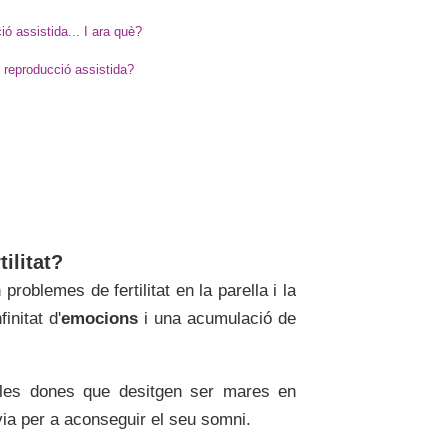
ó assistida... I ara què?
 reproducció assistida?
ilitat?
roblemes de fertilitat en la parella i la
initat d'
emocions
i una acumulació de
 les dones que desitgen ser mares en
 via per a aconseguir el seu somni.