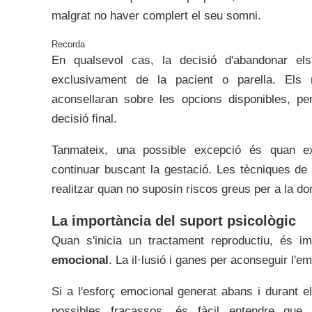
malgrat no haver complert el seu somni.
En qualsevol cas, la decisió d'abandonar els 
exclusivament de la pacient o parella. Els 
aconsellaran sobre les opcions disponibles, pe
decisió final.
Tanmateix, una possible excepció és quan exi
continuar buscant la gestació. Les tècniques d
realitzar quan no suposin riscos greus per a la d
La importància del suport psicològic
Quan s'inicia un tractament reproductiu, és i
emocional
. La il·lusió i ganes per aconseguir l'
Si a l'esforç emocional generat abans i durant el
possibles fracassos, és fàcil entendre que 