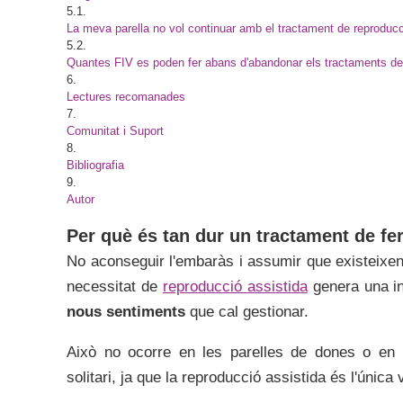
5.1.
La meva parella no vol continuar amb el tractament de reproducci
5.2.
Quantes FIV es poden fer abans d'abandonar els tractaments de
6.
Lectures recomanades
7.
Comunitat i Suport
8.
Bibliografia
9.
Autor
Per què és tan dur un tractament de fert
No aconseguir l'embaràs i assumir que existeixen p
necessitat de
reproducció assistida
genera una inf
nous sentiments
que cal gestionar.
Això no ocorre en les parelles de dones o en
solitari, ja que la reproducció assistida és l'única