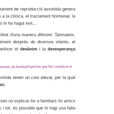
ctament de reproducció assistida genera
es a la clínica, el tractament hormonal, la
o hi ha hagut èxit...
ilitat d'una manera diferent. Tanmateix,
lment després de diversos intents, el
arèixer el
desànim
i la
desesperança
Aspectes que fan complicat el
istida tenen un cost elevat, per la qual
ic
.
en no explicar-ho a familiars i/o amics
s i tot, és possible que hi hagi una falta