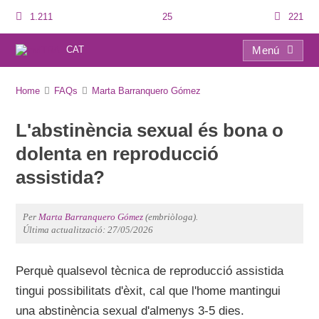
1.211
25
221
CAT
Menú
FAQs
Home
FAQs
Marta Barranquero Gómez
L'abstinència sexual és bona o
dolenta en reproducció
assistida?
Per
Marta Barranquero Gómez
(embriòloga).
Última actualització: 27/05/2026
Perquè qualsevol tècnica de reproducció assistida
tingui possibilitats d'èxit, cal que l'home mantingui
una abstinència sexual d'almenys 3-5 dies.