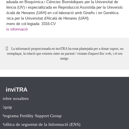
Graduada en Bioquímica i Ciències Biomèdiques per la Universitat de
València (UV) i especialitzada en Reproducció Assistida per la Universitat
d'Alcalá de Henares (UAH) en col·laboració amb Ginefiv i en Genètica
Clínica per la Universitat d'Alcalá de Henares (UAH).
Número de col·legiada: 3316-CV
Més informació
La informació proporcionada en inviTRA ha estat plantejada per a donar suport, no
reemplaçar, la relació que existeix entre un pacient / visitant d'aquest lloc web, i el seu
metge.
inviTRA
Sobre nosaltres
Equip
Programa Fertility Support Group
Política de seguretat de la Informació (ENS)