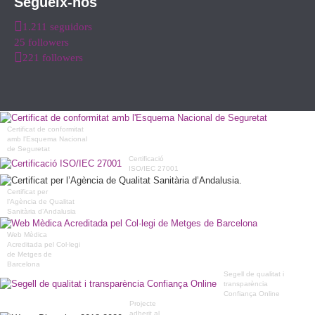
Segueix-nos
1.211 seguidors
25 followers
221 followers
Certificat de conformitat
amb l'Esquema Nacional
de Seguretat
Certificació
ISO/IEC 27001
Certificat per
l’Agència de Qualitat
Sanitària d’Andalusia
Web Mèdica
Acreditada pel Col·legi
de Metges de
Barcelona
Segell de qualitat i
transparència
Confiança Online
Projecte
adherit al