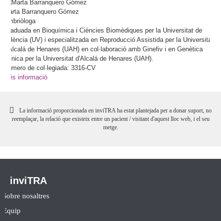
Marta
Barranquero Gómez
Embriòloga
Graduada en Bioquímica i Ciències Biomèdiques per la Universitat de
València (UV) i especialitzada en Reproducció Assistida per la Universitat
d'Alcalá de Henares (UAH) en col·laboració amb Ginefiv i en Genètica
Clínica per la Universitat d'Alcalá de Henares (UAH).
Número de col·legiada: 3316-CV
Més informació
La informació proporcionada en inviTRA ha estat plantejada per a donar suport, no
reemplaçar, la relació que existeix entre un pacient / visitant d'aquest lloc web, i el seu
metge.
inviTRA
Sobre nosaltres
Equip