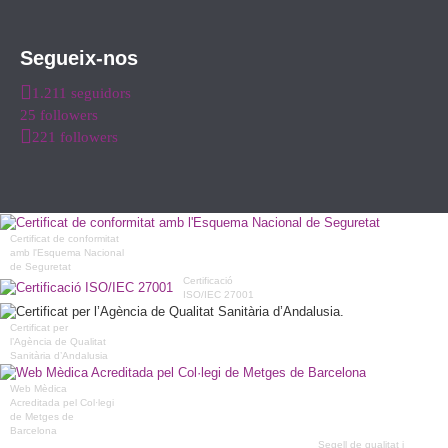
Segueix-nos
1.211 seguidors
25 followers
221 followers
Certificat de conformitat
amb l'Esquema Nacional
de Seguretat
Certificació
ISO/IEC 27001
Certificat per
l’Agència de Qualitat
Sanitària d’Andalusia
Web Mèdica
Acreditada pel Col·legi
de Metges de
Barcelona
Segell de qualitat i