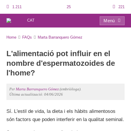
1.211
25
221
CAT
Menú
FAQs
Home
FAQs
Marta Barranquero Gómez
L'alimentació pot influir en el
nombre d'espermatozoides de
l'home?
Per
Marta Barranquero Gómez
(embriòloga).
Última actualització: 04/06/2026
Sí. L'estil de vida, la dieta i els hàbits alimentosos
són factors que poden interferir en la qualitat seminal.