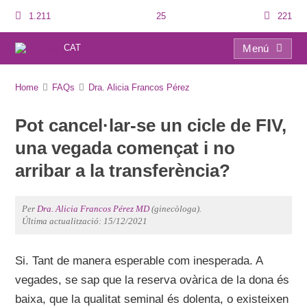
1.211
25
221
CAT
Menú
FAQs
Home
FAQs
Dra. Alicia Francos Pérez
Pot cancel·lar-se un cicle de FIV,
una vegada començat i no
arribar a la transferència?
Per
Dra. Alicia Francos Pérez MD
(ginecòloga).
Última actualització: 15/12/2021
Si. Tant de manera esperable com inesperada. A
vegades, se sap que la reserva ovàrica de la dona és
baixa, que la qualitat seminal és dolenta, o existeixen