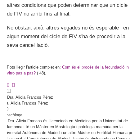
altres condicions que poden determinar que un cicle
de FIV no arribi fins al final.
No obstant això, altres vegades no és esperable i en
algun moment del cicle de FIV s'ha de procedir a la
seva cancel·lació.
Pots llegir l'article complet en:
Com és el procés de la fecundació in
vitro pas a pas?
(
48).
11
Dra.
Alicia
Francos Pérez
MD
Ginecòloga
La Dra. Alicia Francos és llicenciada en Medicina per la Universitat de
Salamanca i té un Màster en Mastología i patologia mamària per la
Universitat Autònoma de Madrid i un altre Màster en Fertilitat Humana per
la Universitat Complutense de Madrid. També és diplomada en Cirurgia