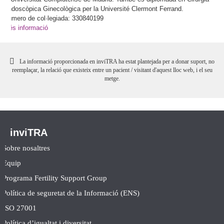
Endoscòpica Ginecològica per la Université Clermont Ferrand.
Número de col·legiada: 330840199
Més informació
La informació proporcionada en inviTRA ha estat plantejada per a donar suport, no
reemplaçar, la relació que existeix entre un pacient / visitant d'aquest lloc web, i el seu
metge.
inviTRA
Sobre nosaltres
Equip
Programa Fertility Support Group
Política de seguretat de la Informació (ENS)
ISO 27001
Política d’igualtat i diversitat