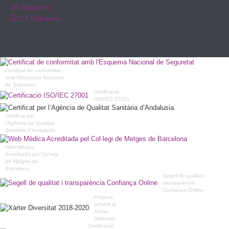
25 followers
221 followers
Certificat de conformitat
amb l'Esquema Nacional
de Seguretat
Certificació
ISO/IEC 27001
Certificat per
l’Agència de Qualitat
Sanitària d’Andalusia
Web Mèdica
Acreditada pel Col·legi
de Metges de
Barcelona
Segell de qualitat i
transparència
Confiança Online
Projecte
adherit al
Xàrter
Diversitat
Certificació