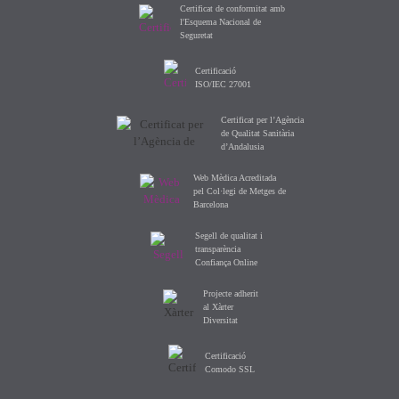
Certificat de conformitat amb
l'Esquema Nacional de
Seguretat
Certificació
ISO/IEC 27001
Certificat per l’Agència
de Qualitat Sanitària
d’Andalusia
Web Mèdica Acreditada
pel Col·legi de Metges de
Barcelona
Segell de qualitat i
transparència
Confiança Online
Projecte adherit
al Xàrter
Diversitat
Certificació
Comodo SSL