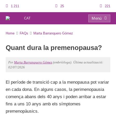
1.211
25
221
Menú
CAT
FAQs
Home
FAQs
Marta Barranquero Gómez
Quant dura la premenopausa?
Per
Marta Barranquero Gómez
(embriòloga).
Última actualització:
02/07/2026
El període de transició cap a la menopausa pot variar
en cada dona. En alguns casos, la perimenopausia
comença abans dels 40 anys i poden arribar a estar
fins a uns 10 anys amb els símptomes
premenopàusics.