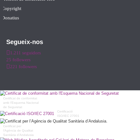
Copyright
Donatius
Segueix-nos
1.211 seguidors
25 followers
221 followers
Certificat de conformitat
amb l'Esquema Nacional
de Seguretat
Certificació
ISO/IEC 27001
Certificat per
l’Agència de Qualitat
Sanitària d’Andalusia