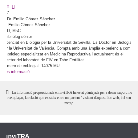
7
Dr.
Emilio
Gómez Sánchez
PhD, MsC
Embriòleg sènior
Llicenciat en Biologia per la Universitat de Sevilla. És Doctor en Biologia
per la Universitat de València. Compta amb una àmplia experiència com
embriòleg especialitzat en Medicina Reproductiva i actualment és el
director del laboratori de FIV en Tahe Fertilitat.
Número de col·legiat: 14075-MU
Més informació
La informació proporcionada en inviTRA ha estat plantejada per a donar suport, no
reemplaçar, la relació que existeix entre un pacient / visitant d'aquest lloc web, i el seu
metge.
inviTRA