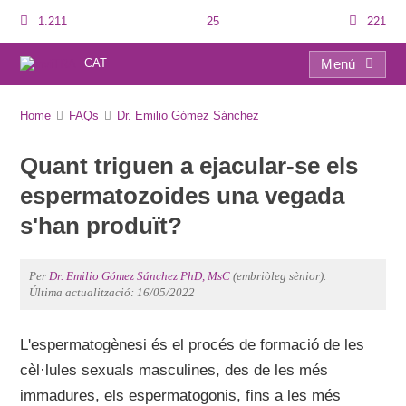
1.211
25
221
CAT
Menú
FAQs
Home
FAQs
Dr. Emilio Gómez Sánchez
Quant triguen a ejacular-se els
espermatozoides una vegada
s'han produït?
Per
Dr. Emilio Gómez Sánchez PhD, MsC
(embriòleg sènior).
Última actualització: 16/05/2022
L'espermatogènesi és el procés de formació de les
cèl·lules sexuals masculines, des de les més
immadures, els espermatogonis, fins a les més