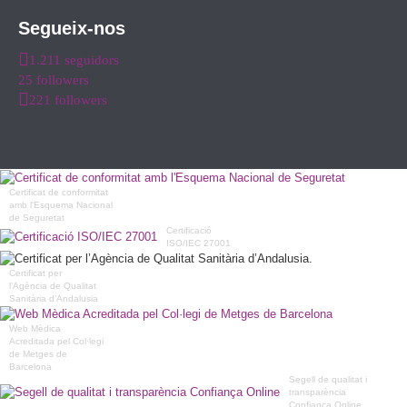
Segueix-nos
1.211 seguidors
25 followers
221 followers
Certificat de conformitat
amb l'Esquema Nacional
de Seguretat
Certificació
ISO/IEC 27001
Certificat per
l’Agència de Qualitat
Sanitària d’Andalusia
Web Mèdica
Acreditada pel Col·legi
de Metges de
Barcelona
Segell de qualitat i
transparència
Confiança Online