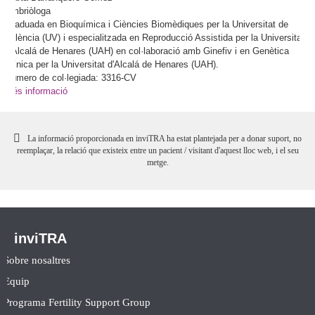
Embriòloga
Graduada en Bioquímica i Ciències Biomèdiques per la Universitat de
València (UV) i especialitzada en Reproducció Assistida per la Universitat
d'Alcalá de Henares (UAH) en col·laboració amb Ginefiv i en Genètica
Clínica per la Universitat d'Alcalá de Henares (UAH).
Número de col·legiada: 3316-CV
Més informació
La informació proporcionada en inviTRA ha estat plantejada per a donar suport, no
reemplaçar, la relació que existeix entre un pacient / visitant d'aquest lloc web, i el seu
metge.
inviTRA
Sobre nosaltres
Equip
Programa Fertility Support Group