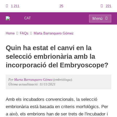
1.211
25
221
CAT
Menú
FAQs
Home
FAQs
Marta Barranquero Gómez
Quin ha estat el canvi en la
selecció embrionària amb la
incorporació del Embryoscope?
Per
Marta Barranquero Gómez
(embriòloga).
Última actualització: 11/11/2021
Amb els incubadors convencionals, la selecció
embrionària està basada en criteris morfològics. Per
a això, els embrions han de ser trets de l'incubador i