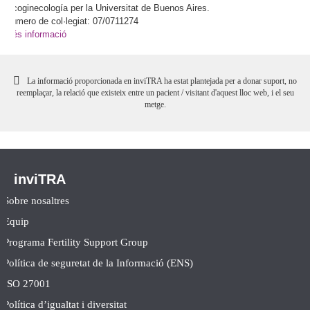
tocoginecología per la Universitat de Buenos Aires.
Número de col·legiat: 07/0711274
Més informació
La informació proporcionada en inviTRA ha estat plantejada per a donar suport, no
reemplaçar, la relació que existeix entre un pacient / visitant d'aquest lloc web, i el seu
metge.
inviTRA
Sobre nosaltres
Equip
Programa Fertility Support Group
Política de seguretat de la Informació (ENS)
ISO 27001
Política d’igualtat i diversitat