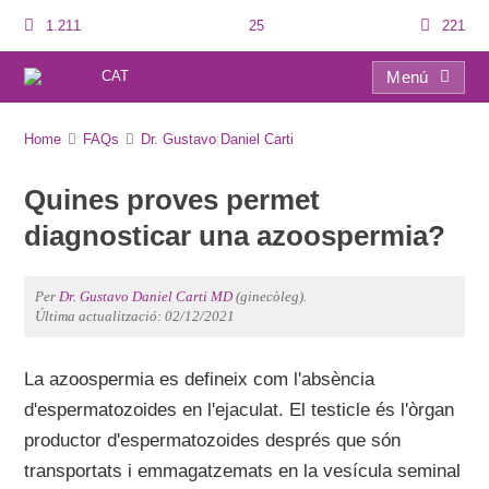
1.211
25
221
CAT
Menú
FAQs
Home
FAQs
Dr. Gustavo Daniel Carti
Quines proves permet
diagnosticar una azoospermia?
Per
Dr. Gustavo Daniel Carti MD
(ginecòleg).
Última actualització: 02/12/2021
La azoospermia es defineix com l'absència
d'espermatozoides en l'ejaculat. El testicle és l'òrgan
productor d'espermatozoides després que són
transportats i emmagatzemats en la vesícula seminal