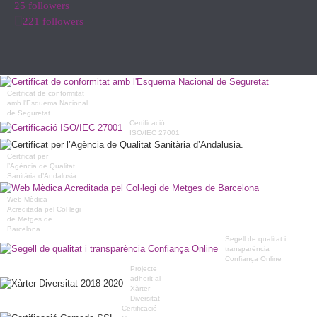
25 followers
221 followers
Certificat de conformitat
amb l'Esquema Nacional
de Seguretat
Certificació
ISO/IEC 27001
Certificat per
l’Agència de Qualitat
Sanitària d’Andalusia
Web Mèdica
Acreditada pel Col·legi
de Metges de
Barcelona
Segell de qualitat i
transparència
Confiança Online
Projecte
adherit al
Xàrter
Diversitat
Certificació