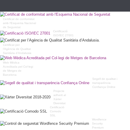
Certificat de conformitat
amb l'Esquema Nacional
de Seguretat
Certificació
ISO/IEC 27001
Certificat per
l’Agència de Qualitat
Sanitària d’Andalusia
Web Mèdica
Acreditada pel Col·legi
de Metges de
Barcelona
Segell de qualitat i
transparència
Confiança Online
Projecte
adherit al
Xàrter
Diversitat
Certificació
Comodo
SSL
Wordfence
Security
Premium