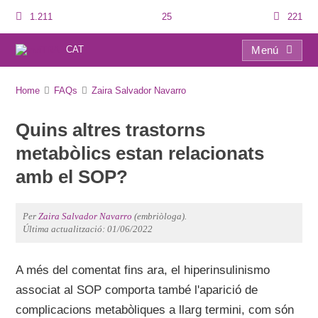
1.211
25
221
CAT
Menú
FAQs
Home
FAQs
Zaira Salvador Navarro
Quins altres trastorns
metabòlics estan relacionats
amb el SOP?
Per
Zaira Salvador Navarro
(embriòloga).
Última actualització: 01/06/2022
A més del comentat fins ara, el hiperinsulinismo
associat al SOP comporta també l'aparició de
complicacions metabòliques a llarg termini, com són