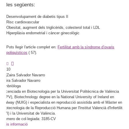
les següents:
Desenvolupament de diabetis tipus II
Risc cardiovascular
Obesitat, augment dels triglicèrids, colesterol total i LDL
Hiperplàsia endometrial i càncer ginecològic
Pots llegir l'article complet en:
Fertilitat amb la síndrome d’ovaris
poliquísticos
(
57).
10
Zaira
Salvador Navarro
Embriòloga
Llicenciada en Biotecnologia per la Universitat Politècnica de València
(UPV), Biotechnology degree en la National University of Ireland en
Galway (NUIG) i especialista en reproducció assistida amb el Màster en
Biotecnologia de la Reproducció Humana per l'Institut Valencià d'Infertilitat
(IVI) i la Universitat de València.
Número de col·legiada: 3185-CV
Més informació