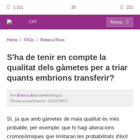
1.211
25
221
CAT
Menú
FAQs
Home
FAQs
Rebeca Reus
S'ha de tenir en compte la
qualitat dels gàmetes per a triar
quants embrions transferir?
Per
Rebeca Reus
(embriòloga).
Última actualització: 13/02/2019
Sí, ja que amb gàmetes de mala qualitat és més
probable, per exemple, que hi hagi alteracions
cromosòmiques que limitaran les probabilitats d'èxit