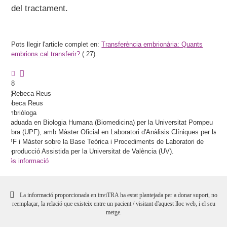
del tractament.
Pots llegir l'article complet en:
Transferència embrionària: Quants
embrions cal transferir?
(
27).
8
Rebeca
Reus
Embriòloga
Graduada en Biologia Humana (Biomedicina) per la Universitat Pompeu
Fabra (UPF), amb Màster Oficial en Laboratori d'Anàlisis Clíniques per la
UPF i Màster sobre la Base Teòrica i Procediments de Laboratori de
Reproducció Assistida per la Universitat de València (UV).
Més informació
La informació proporcionada en inviTRA ha estat plantejada per a donar suport, no
reemplaçar, la relació que existeix entre un pacient / visitant d'aquest lloc web, i el seu
metge.