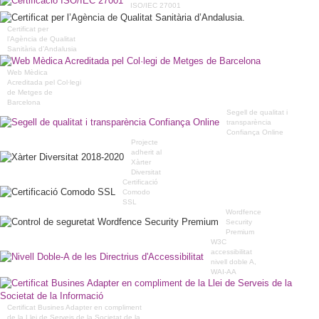
ISO/IEC 27001
Certificat per
l’Agència de Qualitat
Sanitària d’Andalusia
Web Mèdica
Acreditada pel Col·legi
de Metges de
Barcelona
Segell de qualitat i
transparència
Confiança Online
Projecte
adherit al
Xàrter
Diversitat
Certificació
Comodo
SSL
Wordfence
Security
Premium
W3C
accessibilitat
nivell doble A,
WAI-AA
Certificat Busines Adapter en compliment
de la Llei de Serveis de la Societat de la