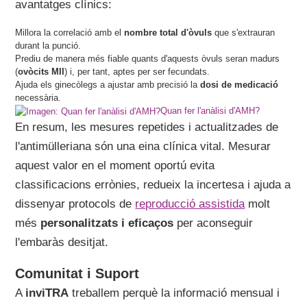
avantatges clínics:
Millora la correlació amb el
nombre total d'òvuls
que s'extrauran
durant la punció.
Prediu de manera més fiable quants d'aquests òvuls seran madurs
(
ovòcits MII
) i, per tant, aptes per ser fecundats.
Ajuda els ginecòlegs a ajustar amb precisió la
dosi de medicació
necessària.
Quan fer l'anàlisi d'AMH?
En resum, les mesures repetides i actualitzades de
l'antimülleriana són una eina clínica vital. Mesurar
aquest valor en el moment oportú evita
classificacions errònies, redueix la incertesa i ajuda a
dissenyar protocols de
reproducció assistida
molt
més
personalitzats i eficaços
per aconseguir
l'embaràs desitjat.
Comunitat i Suport
A
inviTRA
treballem perquè la informació mensual i