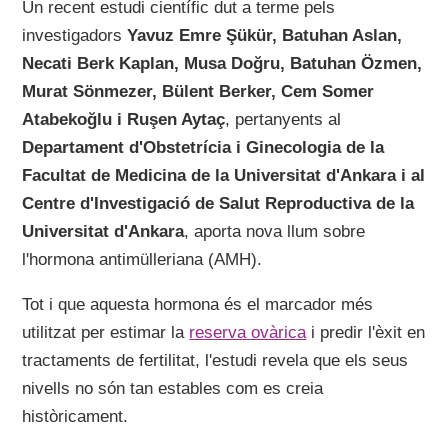
Un recent estudi científic dut a terme pels
investigadors
Yavuz Emre Şükür, Batuhan Aslan,
Necati Berk Kaplan, Musa Doğru, Batuhan Özmen,
Murat Sönmezer, Bülent Berker, Cem Somer
Atabekoğlu i Ruşen Aytaç
, pertanyents al
Departament d'Obstetrícia i Ginecologia de la
Facultat de Medicina de la Universitat d'Ankara i al
Centre d'Investigació de Salut Reproductiva de la
Universitat d'Ankara
, aporta nova llum sobre
l'hormona antimülleriana (AMH).
Tot i que aquesta hormona és el marcador més
utilitzat per estimar la
reserva ovàrica
i predir l'èxit en
tractaments de fertilitat, l'estudi revela que els seus
nivells no són tan estables com es creia
històricament.