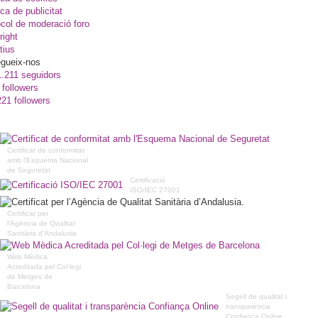
ica de publicitat
col de moderació foro
right
tius
gueix-nos
1.211 seguidors
 followers
221 followers
Certificat de conformitat
amb l'Esquema Nacional
de Seguretat
Certificació
ISO/IEC 27001
Certificat per
l’Agència de Qualitat
Sanitària d’Andalusia
Web Mèdica
Acreditada pel Col·legi
de Metges de
Barcelona
Segell de qualitat i
transparència
Confiança Online