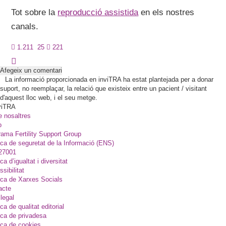
Tot sobre la
reproducció assistida
en els nostres
canals.
1.211
25
221
Afegeix un comentari
La informació proporcionada en inviTRA ha estat plantejada per a donar
suport, no reemplaçar, la relació que existeix entre un pacient / visitant
d'aquest lloc web, i el seu metge.
viTRA
e nosaltres
p
ama Fertility Support Group
ica de seguretat de la Informació (ENS)
27001
ica d’igualtat i diversitat
sibilitat
ica de Xarxes Socials
acte
legal
ica de qualitat editorial
ica de privadesa
ica de cookies