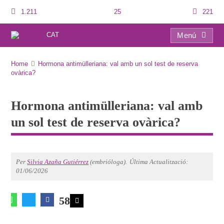
1.211
25
221
CAT
Menú
Hormona antimülleriana: val amb un sol test de reserva ovàrica?
Home
Hormona antimülleriana: val amb un sol test de reserva
ovàrica?
Hormona antimülleriana: val amb
un sol test de reserva ovàrica?
Per
Silvia Azaña Gutiérrez
(embrióloga).
Última Actualització:
01/06/2026
58