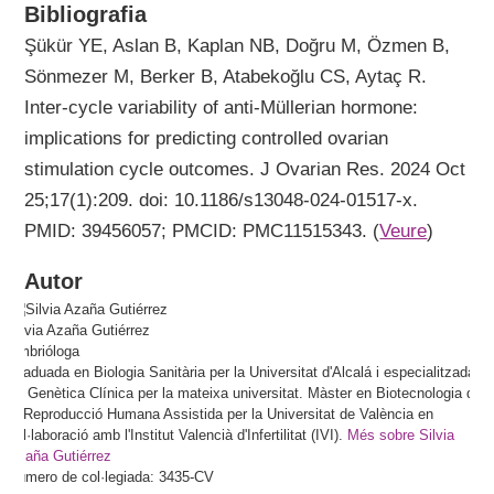
Bibliografia
Şükür YE, Aslan B, Kaplan NB, Doğru M, Özmen B,
Sönmezer M, Berker B, Atabekoğlu CS, Aytaç R.
Inter-cycle variability of anti-Müllerian hormone:
implications for predicting controlled ovarian
stimulation cycle outcomes. J Ovarian Res. 2024 Oct
25;17(1):209. doi: 10.1186/s13048-024-01517-x.
PMID: 39456057; PMCID: PMC11515343. (
Veure
)
Autor
Silvia
Azaña Gutiérrez
Embrióloga
Graduada en Biologia Sanitària per la Universitat d'Alcalá i especialitzada
en Genètica Clínica per la mateixa universitat. Màster en Biotecnologia de
la Reproducció Humana Assistida per la Universitat de València en
col·laboració amb l'Institut Valencià d'Infertilitat (IVI).
Més sobre Silvia
Azaña Gutiérrez
Número de col·legiada: 3435-CV