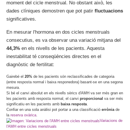
moment del cicle menstrual. No obstant això, les
dades clíniques demostren que pot patir
fluctuacions
significatives.
En mesurar l'hormona en dos cicles menstruals
consecutius, es va observar una variació mitjana del
44,3%
en els nivells de les pacients. Aquesta
inestabilitat té conseqüències directes en el
diagnòstic de fertilitat:
Gairebé el
20%
de les pacients són reclassificades de categoria
(entre resposta normal i baixa responedora) basant-se en una segona
mesura.
Si bé el canvi absolut en els nivells sèrics d'AMH va ser més gran en
les pacients amb resposta normal, el canvi
proporcional
va ser més
significatiu en les pacients amb
baixa resposta
.
Confiar en una sola anàlisi pot portar a una classificació
errònia
de
la
reserva ovàrica
.
Variacions de
l'AMH entre cicles menstruals