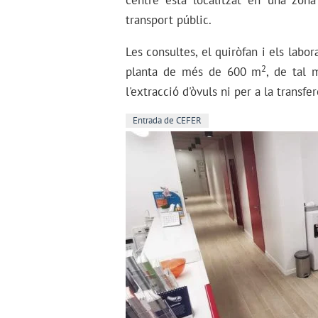
centre està localitzat en una zon
transport públic.
Les consultes, el quiròfan i els labor
2
planta de més de 600 m
, de tal 
l'extracció d'òvuls ni per a la transf
Entrada de CEFER