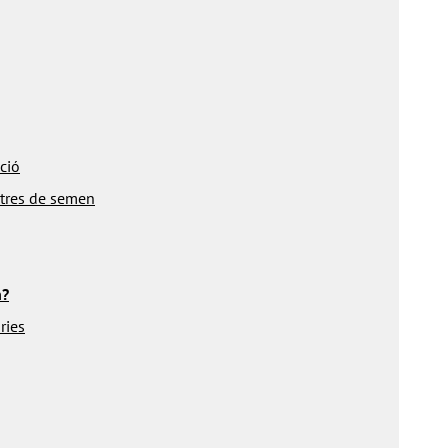
ció
stres de semen
n?
ries