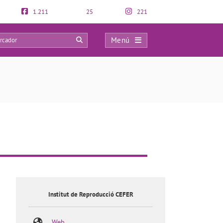
1.211
25
221
Menú
0
Institut de Reproducció CEFER
Web