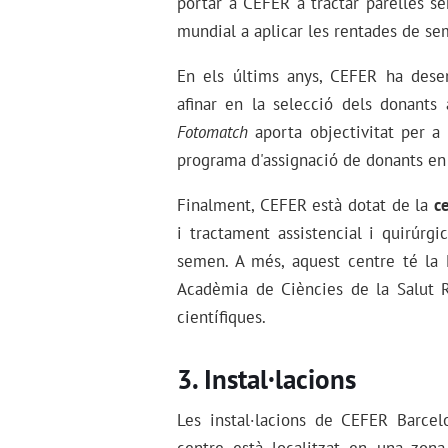
portar a CEFER a tractar parelles s
mundial a aplicar les rentades de se
En els últims anys, CEFER ha desen
afinar en la selecció dels donants
Fotomatch
aporta objectivitat per a
programa d'assignació de donants en f
Finalment, CEFER està dotat de la
c
i tractament assistencial i quirúrgi
semen. A més, aquest centre té la M
Acadèmia de Ciències de la Salut 
científiques.
Instal·lacions
Les instal·lacions de CEFER Barce