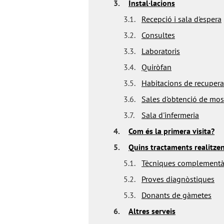
3.
Instal·lacions
3.1.
Recepció i sala d'espera
3.2.
Consultes
3.3.
Laboratoris
3.4.
Quiròfan
3.5.
Habitacions de recupera
3.6.
Sales d'obtenció de mo
3.7.
Sala d'infermeria
4.
Com és la primera visita?
5.
Quins tractaments realitze
5.1.
Tècniques complementà
5.2.
Proves diagnòstiques
5.3.
Donants de gàmetes
6.
Altres serveis