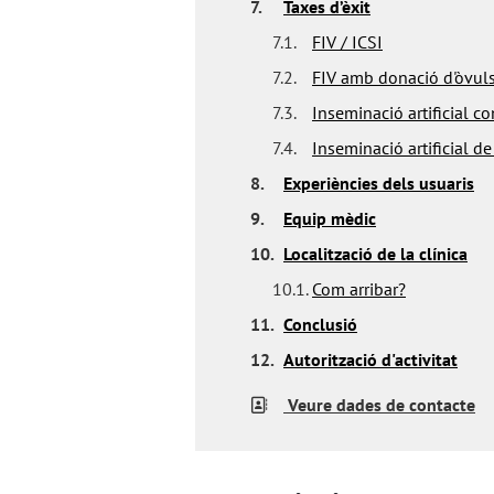
7.
Taxes d’èxit
7.1.
FIV / ICSI
7.2.
FIV amb donació d'òvul
7.3.
Inseminació artificial c
7.4.
Inseminació artificial d
8.
Experiències dels usuaris
9.
Equip mèdic
10.
Localització de la clínica
10.1.
Com arribar?
11.
Conclusió
12.
Autorització d'activitat
Veure dades de contacte