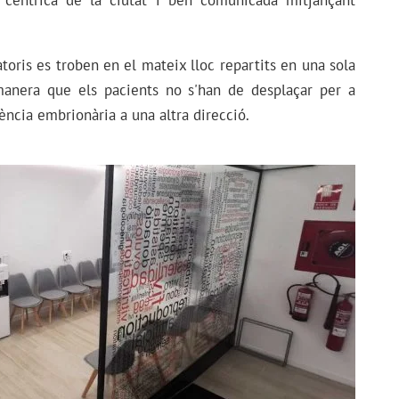
a cèntrica de la ciutat i ben comunicada mitjançant
atoris es troben en el mateix lloc repartits en una sola
manera que els pacients no s'han de desplaçar per a
erència embrionària a una altra direcció.