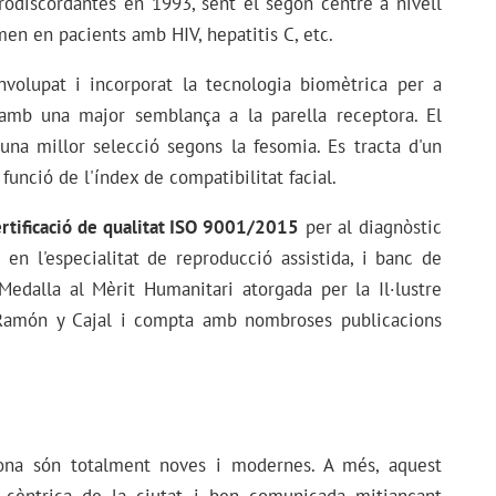
erodiscordantes en 1993, sent el segon centre a nivell
men en pacients amb HIV, hepatitis C, etc.
volupat i incorporat la tecnologia biomètrica per a
 amb una major semblança a la parella receptora. El
 una millor selecció segons la fesomia. Es tracta d'un
unció de l'índex de compatibilitat facial.
ertificació de qualitat ISO 9001/2015
per al diagnòstic
c en l'especialitat de reproducció assistida, i banc de
edalla al Mèrit Humanitari atorgada per la Il·lustre
Ramón y Cajal i compta amb nombroses publicacions
lona són totalment noves i modernes. A més, aquest