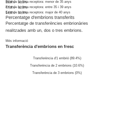
Edat de la dona receptora: menor de 35 anys
35,9% - 53,5%
Edat de la dona receptora: entre 35 i 39 anys
47,3% - 62,8%
Edat de la dona receptora: major de 40 anys
14,5% - 53,4%
Percentatge d'embrions transferits
Percentatge de transferències embrionàries
realitzades amb un, dos o tres embrions.
Més informació
Transferència d'embrions en fresc
Transferència d'1 embrió (89.4%)
Transferència de 2 embrions (10.6%)
Transferència de 3 embrions (0%)