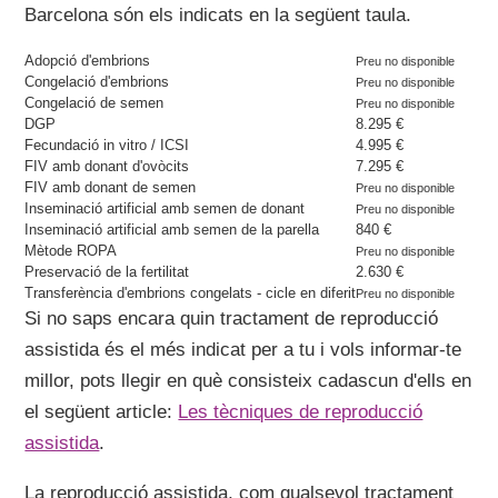
Barcelona són els indicats en la següent taula.
Adopció d'embrions
Preu no disponible
Congelació d'embrions
Preu no disponible
Congelació de semen
Preu no disponible
DGP
8.295 €
Fecundació in vitro / ICSI
4.995 €
FIV amb donant d'ovòcits
7.295 €
FIV amb donant de semen
Preu no disponible
Inseminació artificial amb semen de donant
Preu no disponible
Inseminació artificial amb semen de la parella
840 €
Mètode ROPA
Preu no disponible
Preservació de la fertilitat
2.630 €
Transferència d'embrions congelats - cicle en diferit
Preu no disponible
Si no saps encara quin tractament de reproducció
assistida és el més indicat per a tu i vols informar-te
millor, pots llegir en què consisteix cadascun d'ells en
el següent article:
Les tècniques de reproducció
assistida
.
La reproducció assistida, com qualsevol tractament