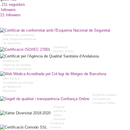
1.211 seguidors
 followers
221 followers
Certificat de conformitat
amb l'Esquema Nacional
de Seguretat
Certificació
ISO/IEC 27001
Certificat per
l’Agència de Qualitat
Sanitària d’Andalusia
Web Mèdica
Acreditada pel Col·legi
de Metges de
Barcelona
Segell de qualitat i
transparència
Confiança Online
Projecte
adherit al
Xàrter
Diversitat
Certificació
Comodo