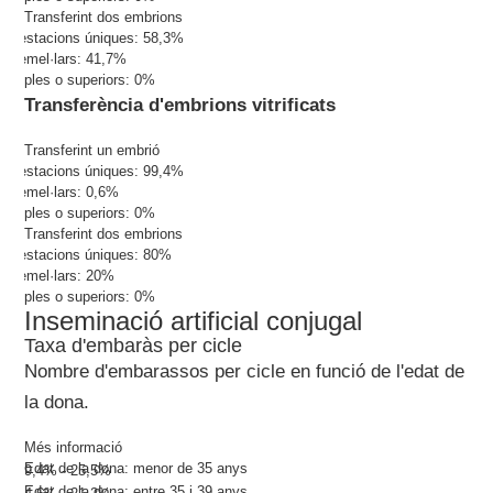
Transferint dos embrions
Gestacions úniques: 58,3%
Gemel·lars: 41,7%
Triples o superiors: 0%
Transferència d'embrions vitrificats
Transferint un embrió
Gestacions úniques: 99,4%
Gemel·lars: 0,6%
Triples o superiors: 0%
Transferint dos embrions
Gestacions úniques: 80%
Gemel·lars: 20%
Triples o superiors: 0%
Inseminació artificial conjugal
Taxa d'embaràs per cicle
Nombre d'embarassos per cicle en funció de l'edat de
la dona.
Més informació
Edat de la dona: menor de 35 anys
9,4% - 25,5%
Edat de la dona: entre 35 i 39 anys