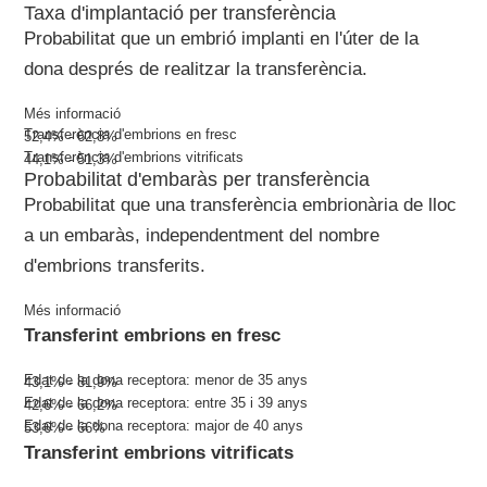
Taxa d'implantació per transferència
Probabilitat que un embrió implanti en l'úter de la
dona després de realitzar la transferència.
Més informació
Transferència d'embrions en fresc
52,4% - 62,8%
Transferència d'embrions vitrificats
44,1% - 51,3%
Probabilitat d'embaràs per transferència
Probabilitat que una transferència embrionària de lloc
a un embaràs, independentment del nombre
d'embrions transferits.
Més informació
Transferint embrions en fresc
Edat de la dona receptora: menor de 35 anys
43,1% - 81,9%
Edat de la dona receptora: entre 35 i 39 anys
42,6% - 66,2%
Edat de la dona receptora: major de 40 anys
53,6% - 66%
Transferint embrions vitrificats