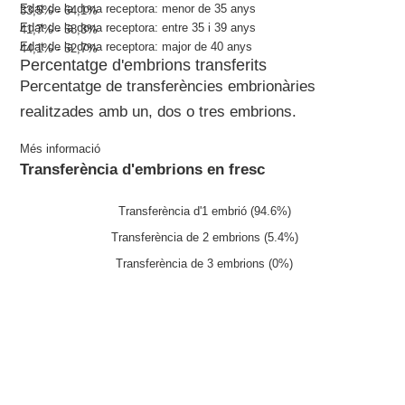
Edat de la dona receptora: menor de 35 anys
33,5% - 64,1%
Edat de la dona receptora: entre 35 i 39 anys
41,7% - 58,3%
Edat de la dona receptora: major de 40 anys
44,1% - 52,7%
Percentatge d'embrions transferits
Percentatge de transferències embrionàries
realitzades amb un, dos o tres embrions.
Més informació
Transferència d'embrions en fresc
Transferència d'1 embrió (94.6%)
Transferència de 2 embrions (5.4%)
Transferència de 3 embrions (0%)