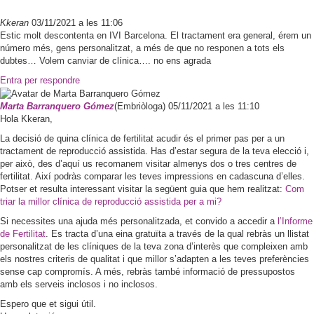
Kkeran
03/11/2021 a les 11:06
Estic molt descontenta en IVI Barcelona. El tractament era general, érem un
número més, gens personalitzat, a més de que no responen a tots els
dubtes… Volem canviar de clínica…. no ens agrada
Entra per respondre
Marta
Barranquero Gómez
(Embriòloga)
05/11/2021 a les 11:10
Hola Kkeran,
La decisió de quina clínica de fertilitat acudir és el primer pas per a un
tractament de reproducció assistida. Has d’estar segura de la teva elecció i,
per això, des d’aquí us recomanem visitar almenys dos o tres centres de
fertilitat. Així podràs comparar les teves impressions en cadascuna d’elles.
Potser et resulta interessant visitar la següent guia que hem realitzat:
Com
triar la millor clínica de reproducció assistida per a mi?
Si necessites una ajuda més personalitzada, et convido a accedir a
l’Informe
de Fertilitat
. Es tracta d’una eina gratuïta a través de la qual rebràs un llistat
personalitzat de les clíniques de la teva zona d’interès que compleixen amb
els nostres criteris de qualitat i que millor s’adapten a les teves preferències
sense cap compromís. A més, rebràs també informació de pressupostos
amb els serveis inclosos i no inclosos.
Espero que et sigui útil.