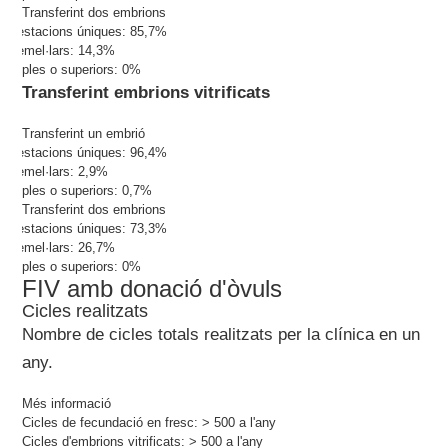
Transferint dos embrions
Gestacions úniques: 85,7%
Gemel·lars: 14,3%
Triples o superiors: 0%
Transferint embrions vitrificats
Transferint un embrió
Gestacions úniques: 96,4%
Gemel·lars: 2,9%
Triples o superiors: 0,7%
Transferint dos embrions
Gestacions úniques: 73,3%
Gemel·lars: 26,7%
Triples o superiors: 0%
FIV amb donació d'òvuls
Cicles realitzats
Nombre de cicles totals realitzats per la clínica en un
any.
Més informació
Cicles de fecundació en fresc:
> 500
a l'any
Cicles d'embrions vitrificats:
> 500
a l'any