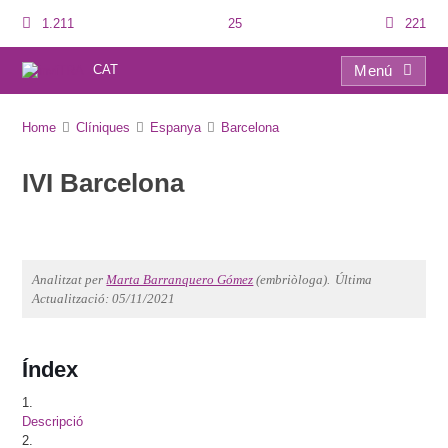
1.211
25
221
CAT
Menú
IVI Barcelona
Home
Clíniques
Espanya
Barcelona
IVI Barcelona
Analitzat per
Marta Barranquero Gómez
(embriòloga).
Última
Actualització: 05/11/2021
Índex
1.
Descripció
2.