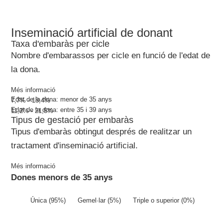
Inseminació artificial de donant
Taxa d'embaràs per cicle
Nombre d'embarassos per cicle en funció de l'edat de
la dona.
Més informació
Edat de la dona: menor de 35 anys
7,7% - 18,4%
Edat de la dona: entre 35 i 39 anys
11,2% - 21,5%
Tipus de gestació per embaràs
Tipus d'embaràs obtingut després de realitzar un
tractament d'inseminació artificial.
Més informació
Dones menors de 35 anys
Única (95%)
Gemel·lar (5%)
Triple o superior (0%)