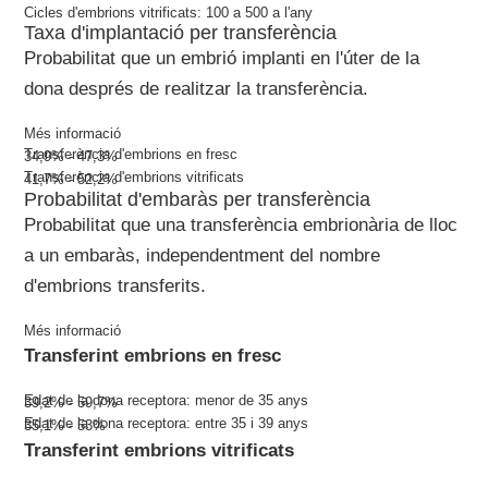
Cicles d'embrions vitrificats:
100 a 500
a l'any
Taxa d'implantació per transferència
Probabilitat que un embrió implanti en l'úter de la
dona després de realitzar la transferència.
Més informació
Transferència d'embrions en fresc
34,9% - 47,3%
Transferència d'embrions vitrificats
41,7% - 52,2%
Probabilitat d'embaràs per transferència
Probabilitat que una transferència embrionària de lloc
a un embaràs, independentment del nombre
d'embrions transferits.
Més informació
Transferint embrions en fresc
Edat de la dona receptora: menor de 35 anys
39,2% - 59,7%
Edat de la dona receptora: entre 35 i 39 anys
35,1% - 53%
Transferint embrions vitrificats