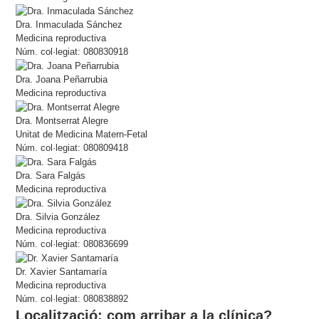
Dra. Inmaculada Sánchez
Medicina reproductiva
Núm. col·legiat: 080830918
Dra. Joana Peñarrubia
Medicina reproductiva
Dra. Montserrat Alegre
Unitat de Medicina Matern-Fetal
Núm. col·legiat: 080809418
Dra. Sara Falgás
Medicina reproductiva
Dra. Silvia González
Medicina reproductiva
Núm. col·legiat: 080836699
Dr. Xavier Santamaría
Medicina reproductiva
Núm. col·legiat: 080838892
Localització: com arribar a la clínica?