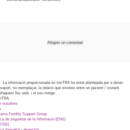
Afegeix un comentari
La informació proporcionada en inviTRA ha estat plantejada per a donar
suport, no reemplaçar, la relació que existeix entre un pacient / visitant
d'aquest lloc web, i el seu metge.
viTRA
e nosaltres
p
ama Fertility Support Group
ica de seguretat de la Informació (ENS)
27001
ica d’igualtat i diversitat