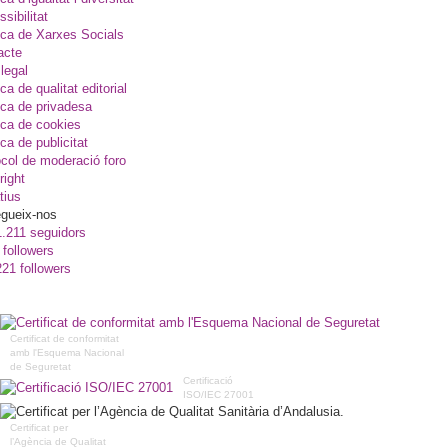
sibilitat
ica de Xarxes Socials
acte
legal
ica de qualitat editorial
ica de privadesa
ica de cookies
ica de publicitat
col de moderació foro
right
tius
gueix-nos
1.211 seguidors
 followers
221 followers
Certificat de conformitat
amb l'Esquema Nacional
de Seguretat
Certificació
ISO/IEC 27001
Certificat per
l’Agència de Qualitat