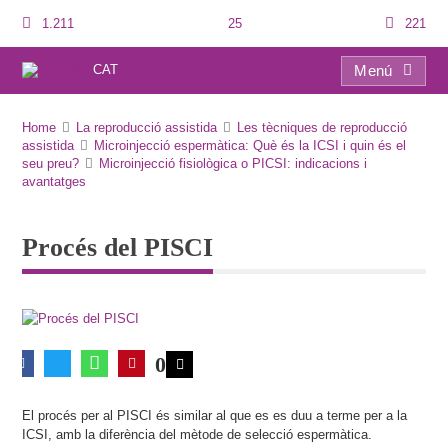
1.211
25
221
CAT
Menú
Procés del PISCI
Home
La reproducció assistida
Les tècniques de reproducció
assistida
Microinjecció espermàtica: Què és la ICSI i quin és el
seu preu?
Microinjecció fisiològica o PICSI: indicacions i
avantatges
Procés del PISCI
0
El procés per al PISCI és similar al que es es duu a terme per a la
ICSI, amb la diferència del mètode de selecció espermàtica.