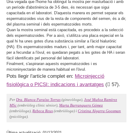
Una vegada que l'home ha obtingut la mostra per masturbació i amb
un període d'abstinència de 3-5 dies, és necessari que sigui
capacitada en el laboratori. D'aquesta manera es permet separar els
espermatozoides vius de la resta de components del semen, és a dir,
del plasma seminal i dels espermatozoides morts.
Quan la mostra seminal està capacitada, es procedeix a la selecció
dels espermatozoides. Per a això, s'utilitza una placa especial en la
qual hi ha unes gotes d'una substància similar a l'àcid hialurònic
(HA). Els espermatozoides madurs i, per tant, amb major capacitat
per a fecundar a l'òvul, es quedaran pegats a les gotes de HA i seran
fàcil identificats pel personal del laboratori.
Finalment, s'aspiraran aquests espermatozoides i es
microninyectarán de manera habitual en l'òvul.
Pots llegir l'article complet en:
Microinjecció
fisiològica o PICSI: indicacions i avantatges
(
57).
Per
Dra. Blanca Paraíso Torras
(ginecòloga),
José Muñoz Ramírez
MSc
(embriòleg clínic sènior),
Marta Barranquero Gómez
(embriòloga),
Rebeca Reus
(embriòloga) i
Cristina Algarra Goosman
(psicòlega).
Última actualització: 01/12/2021