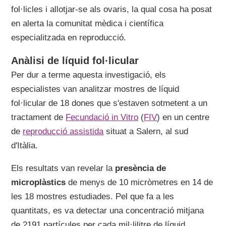
fol·licles i allotjar-se als ovaris, la qual cosa ha posat
en alerta la comunitat mèdica i científica
especialitzada en reproducció.
Anàlisi de líquid fol·licular
Per dur a terme aquesta investigació, els
especialistes van analitzar mostres de líquid
fol·licular de 18 dones que s'estaven sotmetent a un
tractament de
Fecundació in Vitro
(
FIV
) en un centre
de
reproducció assistida
situat a Salern, al sud
d'Itàlia.
Els resultats van revelar la
presència de
microplàstics
de menys de 10 micròmetres en 14 de
les 18 mostres estudiades. Pel que fa a les
quantitats, es va detectar una concentració mitjana
de 2191 partícules per cada mil·lilitre de líquid