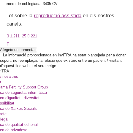
Número de col·legiada: 3435-CV
Tot sobre la
reproducció assistida
en els nostres
canals.
1.211
25
221
Afegeix un comentari
La informació proporcionada en inviTRA ha estat plantejada per a donar
suport, no reemplaçar, la relació que existeix entre un pacient / visitant
d'aquest lloc web, i el seu metge.
viTRA
e nosaltres
p
ama Fertility Support Group
ica de seguretat informàtica
ica d'igualtat i diversitat
sibilitat
ica de Xarxes Socials
acte
legal
ica de qualitat editorial
ica de privadesa