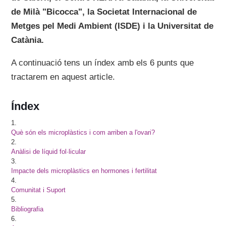
de Milà "Bicocca", la Societat Internacional de
Metges pel Medi Ambient (ISDE) i la Universitat de
Catània.
A continuació tens un índex amb els 6 punts que
tractarem en aquest article.
Índex
1.
Què són els microplàstics i com arriben a l'ovari?
2.
Anàlisi de líquid fol·licular
3.
Impacte dels microplàstics en hormones i fertilitat
4.
Comunitat i Suport
5.
Bibliografia
6.