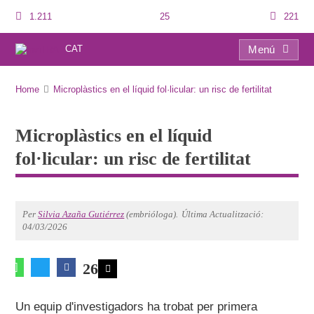
1.211
25
221
CAT
Menú
Microplàstics en el líquid fol·licular: un risc de fertilitat
Home
Microplàstics en el líquid fol·licular: un risc de fertilitat
Microplàstics en el líquid
fol·licular: un risc de fertilitat
Per
Silvia Azaña Gutiérrez
(embrióloga).
Última Actualització:
04/03/2026
26
Un equip d'investigadors ha trobat per primera