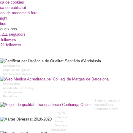
ica de cookies
ica de publicitat
col de moderació foro
right
tius
gueix-nos
1.211 seguidors
 followers
221 followers
Certificat per
l’Agència de Qualitat
Sanitària d’Andalusia
Web Mèdica
Acreditada pel Col·legi
de Metges de
Barcelona
Segell de qualitat i
transparència
Confiança Online
Projecte
adherit al
Xàrter
Diversitat
Certificació