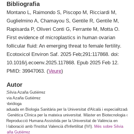
Bibliografia
Montano L, Raimondo S, Piscopo M, Ricciardi M,
Guglielmino A, Chamayou S, Gentile R, Gentile M,
Rapisarda P, Oliveri Conti G, Ferrante M, Motta O.
First evidence of microplastics in human ovarian
follicular fluid: An emerging threat to female fertility.
Ecotoxicol Environ Saf. 2025 Feb;291:117868. doi:
10.1016/j.ecoenv.2025.117868. Epub 2025 Feb 12.
PMID: 39947063. (
Veure
)
Autor
Silvia
Azaña Gutiérrez
Embrióloga
Graduada en Biologia Sanitària per la Universitat d'Alcalá i especialitzada
en Genètica Clínica per la mateixa universitat. Màster en Biotecnologia de
la Reproducció Humana Assistida per la Universitat de València en
col·laboració amb l'Institut Valencià d'Infertilitat (IVI).
Més sobre Silvia
Azaña Gutiérrez