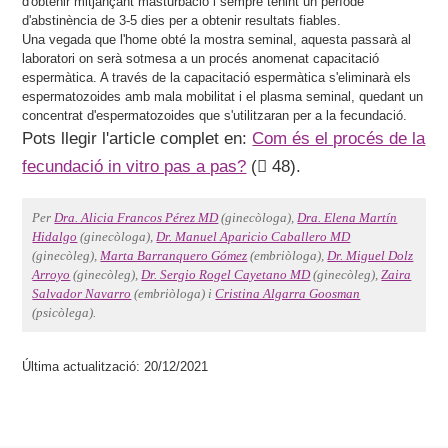
d'obtenir mitjançant masturbació i sempre tenint un període
d'abstinència de 3-5 dies per a obtenir resultats fiables.
Una vegada que l'home obté la mostra seminal, aquesta passarà al
laboratori on serà sotmesa a un procés anomenat capacitació
espermàtica. A través de la capacitació espermàtica s'eliminarà els
espermatozoides amb mala mobilitat i el plasma seminal, quedant un
concentrat d'espermatozoides que s'utilitzaran per a la fecundació.
Pots llegir l'article complet en:
Com és el procés de la
fecundació in vitro pas a pas?
(
48).
Per
Dra. Alicia Francos Pérez MD
(ginecòloga),
Dra. Elena Martín
Hidalgo
(ginecòloga),
Dr. Manuel Aparicio Caballero MD
(ginecòleg),
Marta Barranquero Gómez
(embriòloga),
Dr. Miguel Dolz
Arroyo
(ginecòleg),
Dr. Sergio Rogel Cayetano MD
(ginecòleg),
Zaira
Salvador Navarro
(embriòloga) i
Cristina Algarra Goosman
(psicòlega).
Última actualització: 20/12/2021