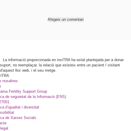
Afegeix un comentari
La informació proporcionada en inviTRA ha estat plantejada per a donar
suport, no reemplaçar, la relació que existeix entre un pacient / visitant
d'aquest lloc web, i el seu metge.
viTRA
e nosaltres
p
ama Fertility Support Group
ica de seguretat de la Informació (ENS)
27001
ica d’igualtat i diversitat
sibilitat
ica de Xarxes Socials
acte
legal