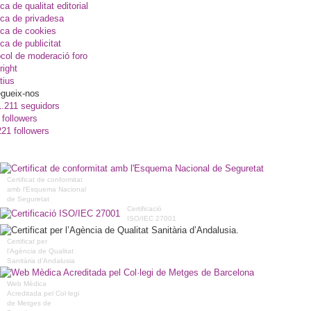
ica de qualitat editorial
ica de privadesa
ica de cookies
ica de publicitat
col de moderació foro
right
tius
gueix-nos
1.211 seguidors
 followers
221 followers
Certificat de conformitat
amb l'Esquema Nacional
de Seguretat
Certificació
ISO/IEC 27001
Certificat per
l’Agència de Qualitat
Sanitària d’Andalusia
Web Mèdica
Acreditada pel Col·legi
de Metges de