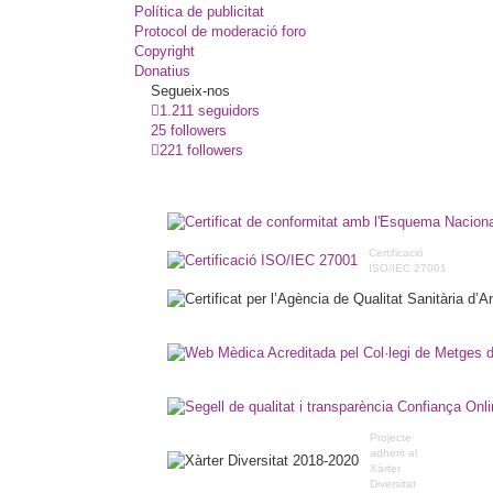
Política de publicitat
Protocol de moderació foro
Copyright
Donatius
Segueix-nos
1.211 seguidors
25 followers
221 followers
Certificació
ISO/IEC 27001
Projecte
adherit al
Xàrter
Diversitat