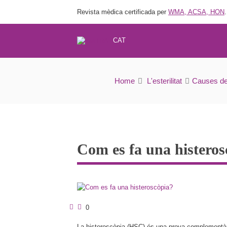
Revista mèdica certificada per
WMA, ACSA, HON
.
CAT
Home
L'esterilitat
Causes de l
Com es fa una histeros
0
La histeroscòpia (HSC) és una prova complementària 