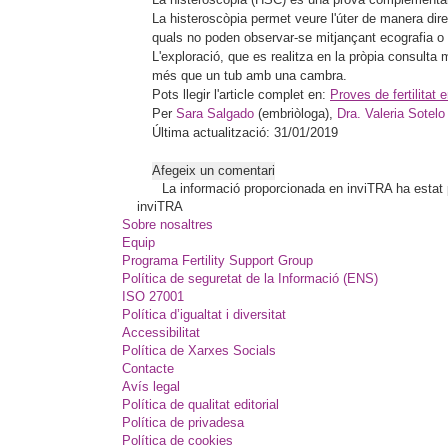
La histeroscòpia permet veure l'úter de manera direc
quals no poden observar-se mitjançant ecografia o 
L'exploració, que es realitza en la pròpia consulta 
més que un tub amb una cambra.
Pots llegir l'article complet en:
Proves de fertilitat
Per
Sara Salgado
(embriòloga),
Dra. Valeria Sotelo
Última actualització: 31/01/2019
Afegeix un comentari
La informació proporcionada en inviTRA ha estat pl
inviTRA
Sobre nosaltres
Equip
Programa Fertility Support Group
Política de seguretat de la Informació (ENS)
ISO 27001
Política d’igualtat i diversitat
Accessibilitat
Política de Xarxes Socials
Contacte
Avís legal
Política de qualitat editorial
Política de privadesa
Política de cookies