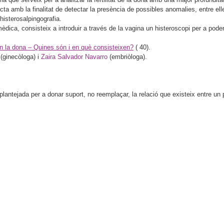
ta amb la finalitat de detectar la presència de possibles anomalies, entre elle
histerosalpingografia.
mèdica, consisteix a introduir a través de la vagina un histeroscopi per a pode
 en la dona – Quines són i en què consisteixen?
(
40).
(ginecòloga) i
Zaira Salvador Navarro
(embriòloga).
antejada per a donar suport, no reemplaçar, la relació que existeix entre un pa