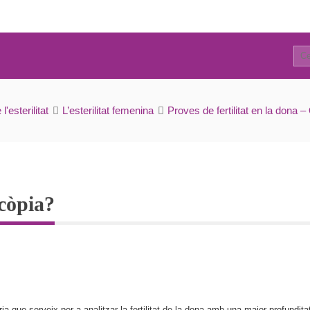
0
Com es fa una histeroscòpia?
'esterilitat
L’esterilitat femenina
Proves de fertilitat en la dona 
còpia?
que serveix per a analitzar la fertilitat de la dona amb una major profundita