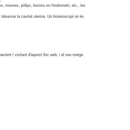
s, miomes, pòlips, lesions en l'endometri, etc., les
r observar la cavitat uterina. Un histeroscopi no és
cient / visitant d'aquest lloc web, i el seu metge.