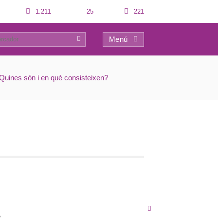
1.211
25
221
Menú
0
– Quines són i en què consisteixen?
t.