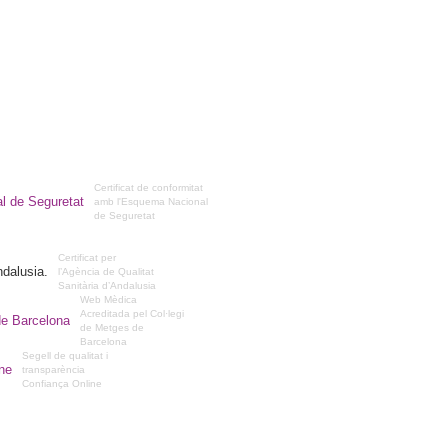
Certificat de conformitat
amb l'Esquema Nacional
de Seguretat
Certificat per
l’Agència de Qualitat
Sanitària d’Andalusia
Web Mèdica
Acreditada pel Col·legi
de Metges de
Barcelona
Segell de qualitat i
transparència
Confiança Online