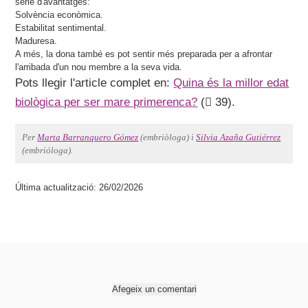
sèrie d'avantatges:
Solvència econòmica.
Estabilitat sentimental.
Maduresa.
A més, la dona també es pot sentir més preparada per a afrontar
l'arribada d'un nou membre a la seva vida.
Pots llegir l'article complet en:
Quina és la millor edat
biològica per ser mare primerenca?
(
39).
Per
Marta Barranquero Gómez
(embriòloga) i
Silvia Azaña Gutiérrez
(embrióloga).
Última actualització: 26/02/2026
Afegeix un comentari