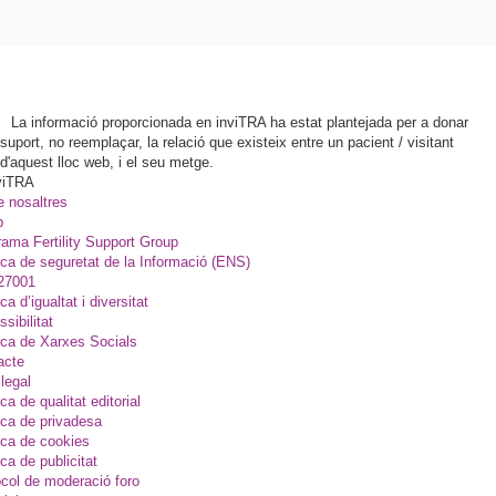
La informació proporcionada en inviTRA ha estat plantejada per a donar
suport, no reemplaçar, la relació que existeix entre un pacient / visitant
d'aquest lloc web, i el seu metge.
viTRA
e nosaltres
p
ama Fertility Support Group
ica de seguretat de la Informació (ENS)
27001
ica d’igualtat i diversitat
sibilitat
ica de Xarxes Socials
acte
legal
ica de qualitat editorial
ica de privadesa
ica de cookies
ica de publicitat
col de moderació foro