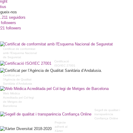
right
tius
gueix-nos
1.211 seguidors
 followers
221 followers
Certificat de conformitat
amb l'Esquema Nacional
de Seguretat
Certificació
ISO/IEC 27001
Certificat per
l’Agència de Qualitat
Sanitària d’Andalusia
Web Mèdica
Acreditada pel Col·legi
de Metges de
Barcelona
Segell de qualitat i
transparència
Confiança Online
Projecte
adherit al
Xàrter