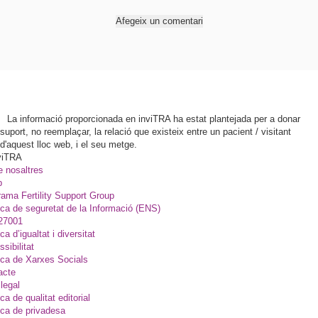
Afegeix un comentari
La informació proporcionada en inviTRA ha estat plantejada per a donar
suport, no reemplaçar, la relació que existeix entre un pacient / visitant
d'aquest lloc web, i el seu metge.
viTRA
e nosaltres
p
ama Fertility Support Group
ica de seguretat de la Informació (ENS)
27001
ica d’igualtat i diversitat
sibilitat
ica de Xarxes Socials
acte
legal
ica de qualitat editorial
ica de privadesa