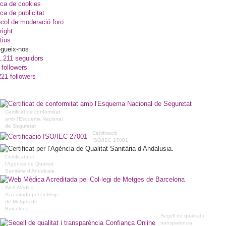
ica de cookies
ica de publicitat
col de moderació foro
right
tius
gueix-nos
1.211 seguidors
 followers
221 followers
Certificat de conformitat
amb l'Esquema Nacional
de Seguretat
Certificació
ISO/IEC 27001
Certificat per
l’Agència de Qualitat
Sanitària d’Andalusia
Web Mèdica
Acreditada pel Col·legi
de Metges de
Barcelona
Segell de qualitat i
transparència