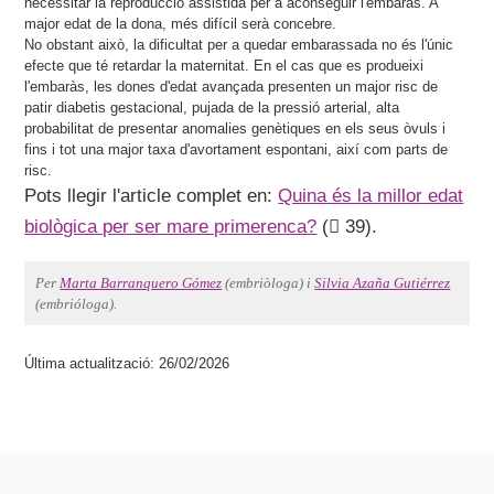
necessitar la reproducció assistida per a aconseguir l'embaràs. A
major edat de la dona, més difícil serà concebre.
No obstant això, la dificultat per a quedar embarassada no és l'únic
efecte que té retardar la maternitat. En el cas que es produeixi
l'embaràs, les dones d'edat avançada presenten un major risc de
patir diabetis gestacional, pujada de la pressió arterial, alta
probabilitat de presentar anomalies genètiques en els seus òvuls i
fins i tot una major taxa d'avortament espontani, així com parts de
risc.
Pots llegir l'article complet en:
Quina és la millor edat
biològica per ser mare primerenca?
(
39).
Per
Marta Barranquero Gómez
(embriòloga) i
Silvia Azaña Gutiérrez
(embrióloga).
Última actualització: 26/02/2026