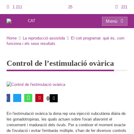
1.211
25
221
CAT
Menú
Control de l’estimulació ovàrica
Home
La reproducció assistida
El coit programat: què és, com
funciona i els seus resultats
Control de l’estimulació ovàrica
0
En l'estimulació ovàrica la dona rep una injecció subcutània diària de
les gonadotropinas, les quals actuen sobre l'ovari afavorint el
creixement i maduració dels òvuls. Per a conèixer el moment exacte
de l'ovulació i evitar l'embaràs múltiple, s'han de fer diversos controls