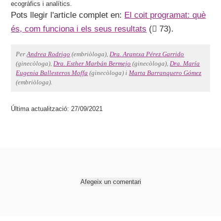
ecogràfics i analítics.
Pots llegir l'article complet en:
El coit programat: què
és, com funciona i els seus resultats
(
73).
Per
Andrea Rodrigo
(embriòloga),
Dra. Arantxa Pérez Garrido
(ginecòloga),
Dra. Esther Marbán Bermejo
(ginecòloga),
Dra. María
Eugenia Ballesteros Moffa
(ginecòloga) i
Marta Barranquero Gómez
(embriòloga).
Última actualització: 27/09/2021
Afegeix un comentari