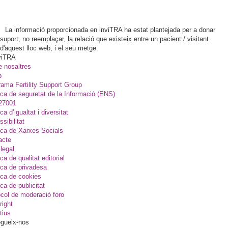
La informació proporcionada en inviTRA ha estat plantejada per a donar
suport, no reemplaçar, la relació que existeix entre un pacient / visitant
d'aquest lloc web, i el seu metge.
viTRA
e nosaltres
p
ama Fertility Support Group
ica de seguretat de la Informació (ENS)
27001
ica d’igualtat i diversitat
sibilitat
ica de Xarxes Socials
acte
legal
ica de qualitat editorial
ica de privadesa
ica de cookies
ica de publicitat
col de moderació foro
right
tius
gueix-nos