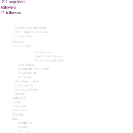
1.211 seguidors
 followers
221 followers
Certificat de conformitat
amb l'Esquema Nacional
de Seguretat
Certificació
ISO/IEC 27001
Certificat per
l’Agència de Qualitat
Sanitària d’Andalusia
Web Mèdica
Acreditada pel Col·legi
de Metges de
Barcelona
Segell de qualitat i
transparència
Confiança Online
Projecte
adherit al
Xàrter
Diversitat
Certificació
Comodo
SSL
Wordfence
Security
Premium