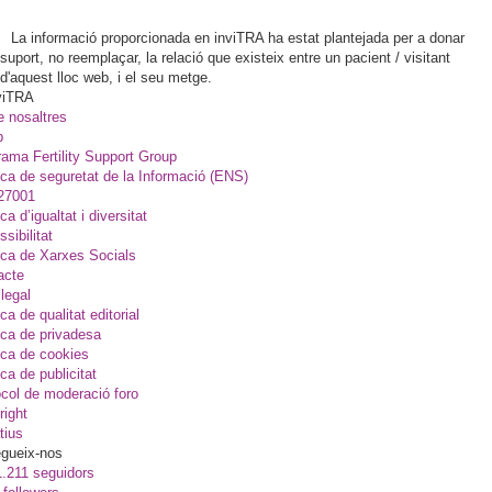
La informació proporcionada en inviTRA ha estat plantejada per a donar
suport, no reemplaçar, la relació que existeix entre un pacient / visitant
d'aquest lloc web, i el seu metge.
viTRA
e nosaltres
p
ama Fertility Support Group
ica de seguretat de la Informació (ENS)
27001
ica d’igualtat i diversitat
sibilitat
ica de Xarxes Socials
acte
legal
ica de qualitat editorial
ica de privadesa
ica de cookies
ica de publicitat
col de moderació foro
right
tius
gueix-nos
1.211 seguidors