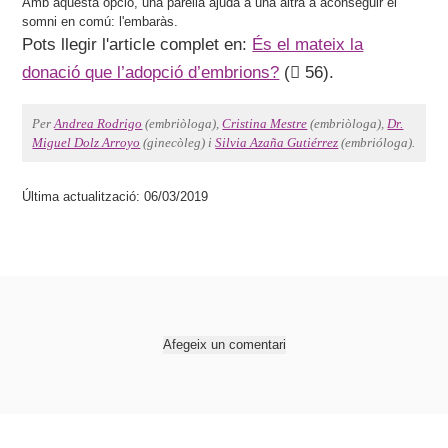
Amb aquesta opció, una parella ajuda a una altra a aconseguir el
somni en comú: l'embaràs.
Pots llegir l'article complet en:
És el mateix la
donació que l’adopció d’embrions?
(
56).
Per
Andrea Rodrigo
(embriòloga),
Cristina Mestre
(embriòloga),
Dr.
Miguel Dolz Arroyo
(ginecòleg) i
Silvia Azaña Gutiérrez
(embrióloga).
Última actualització: 06/03/2019
Afegeix un comentari