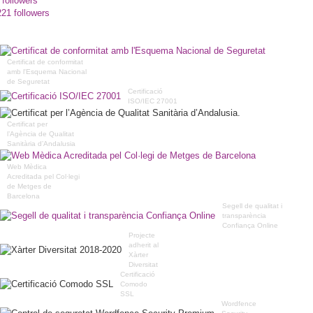
 followers
221 followers
Certificat de conformitat
amb l'Esquema Nacional
de Seguretat
Certificació
ISO/IEC 27001
Certificat per
l’Agència de Qualitat
Sanitària d’Andalusia
Web Mèdica
Acreditada pel Col·legi
de Metges de
Barcelona
Segell de qualitat i
transparència
Confiança Online
Projecte
adherit al
Xàrter
Diversitat
Certificació
Comodo
SSL
Wordfence