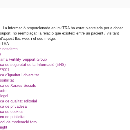
La informació proporcionada en inviTRA ha estat plantejada per a donar
suport, no reemplaçar, la relació que existeix entre un pacient / visitant
d'aquest lloc web, i el seu metge.
viTRA
e nosaltres
p
ama Fertility Support Group
ica de seguretat de la Informació (ENS)
27001
ica d’igualtat i diversitat
sibilitat
ica de Xarxes Socials
acte
legal
ica de qualitat editorial
ica de privadesa
ica de cookies
ica de publicitat
col de moderació foro
right