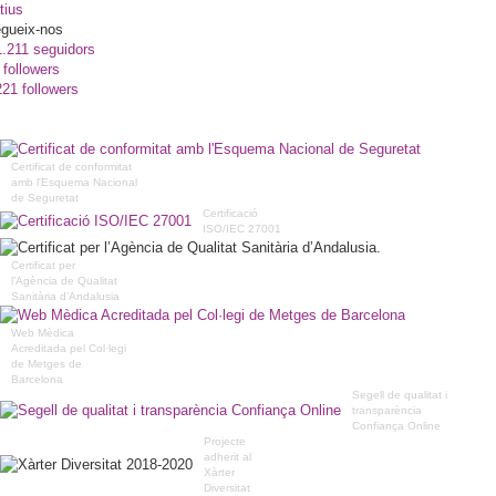
tius
gueix-nos
1.211 seguidors
 followers
221 followers
Certificat de conformitat
amb l'Esquema Nacional
de Seguretat
Certificació
ISO/IEC 27001
Certificat per
l’Agència de Qualitat
Sanitària d’Andalusia
Web Mèdica
Acreditada pel Col·legi
de Metges de
Barcelona
Segell de qualitat i
transparència
Confiança Online
Projecte
adherit al
Xàrter
Diversitat