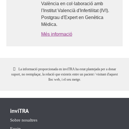
València en col·laboració amb
l'Institut Valencià d'Infertilitat (IVI).
Postgrau d'Expert en Genètica
Mèdica.
Més informació
La informació proporcionada en inviTRA ha estat plantejada per a donar
suport, no reemplaçar, la relació que existeix entre un pacient / visitant d'aquest
lloc web, i el seu metge.
inviTRA
Sobre nosaltres
Equip