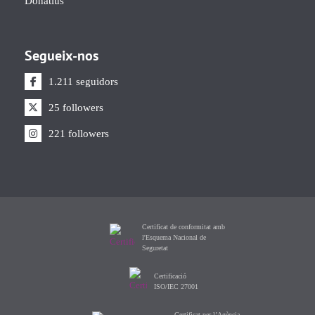
Donatius
Segueix-nos
1.211 seguidors
25 followers
221 followers
Certificat de conformitat amb
l'Esquema Nacional de
Seguretat
Certificació
ISO/IEC 27001
Certificat per l’Agència