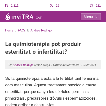
1.211
25
221
Menú
CAT
FAQs
Home
FAQs
Andrea Rodrigo
La quimioteràpia pot produir
esterilitat o infertilitat?
Per
Andrea Rodrigo
(embriòloga).
Última actualització: 16/09/2021
Sí, la quimioteràpia afecta a la fertilitat tant femenina
com masculina. Aquest tractament oncològic causa
esterilitat, perquè danya les cèl·lules germinals
primordials, precursores d'òvuls i espermatozoides,
podent arribar a destruir-les.