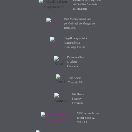
de Qualitat Sanitària
d’Andalusia
Web Mèdica Acreditada
pel Col·legi de Metges de
Barcelona
Segell de qualitat i
transparència
Confiança Online
Projecte adherit
al Xàrter
Diversitat
Certificació
Comodo SSL
Wordfence
Security
Premium
W3C accessibilitat
nivell doble A,
WAI-AA