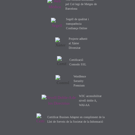
pel Col·legi de Metges de
Barcelona
Segell de qualitat i
transparència
Confiança Online
Projecte adherit
al Xàrter
Diversitat
Certificació
Comodo SSL
Wordfence
Security
Premium
W3C accessibilitat
nivell doble A,
WAI-AA
Certificat Busines Adapter en compliment de la
Llei de Serveis de la Societat de la Informació