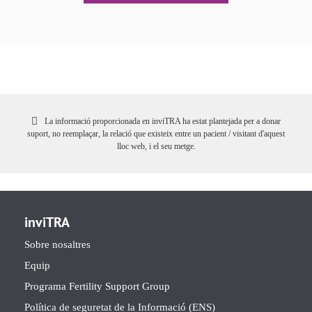
La informació proporcionada en inviTRA ha estat plantejada per a donar
suport, no reemplaçar, la relació que existeix entre un pacient / visitant d'aquest
lloc web, i el seu metge.
inviTRA
Sobre nosaltres
Equip
Programa Fertility Support Group
Política de seguretat de la Informació (ENS)