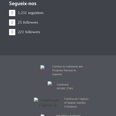
Segueix-nos
1.211 seguidors
25 followers
221 followers
Certificat de conformitat amb
l'Esquema Nacional de
Seguretat
Certificació
ISO/IEC 27001
Certificat per l’Agència
de Qualitat Sanitària
d’Andalusia
Web Mèdica Acreditada