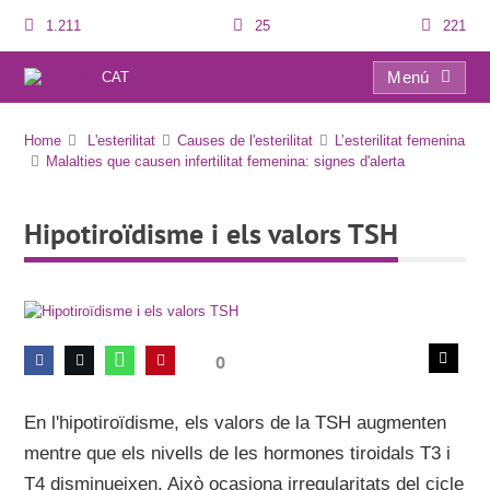
1.211
25
221
Menú
CAT
Hipotiroïdisme i els valors TSH
Home
L'esterilitat
Causes de l'esterilitat
L’esterilitat femenina
Malalties que causen infertilitat femenina: signes d'alerta
Hipotiroïdisme i els valors TSH
0
En l'hipotiroïdisme, els valors de la TSH augmenten
mentre que els nivells de les hormones tiroidals T3 i
T4 disminueixen. Això ocasiona irregularitats del cicle