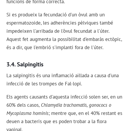
funcions de forma correcta.
Si es produeix la fecundació d'un òvul amb un
espermatozoide, les adherències pèlviques també
impedeixen l'arribada de l'òvul fecundat a l'úter.
Aquest fet augmenta la possibilitat d'embaràs ectòpic,
és a dir, que l'embrió s'implanti fora de l'úter.
Salpingitis
La salpingitis és una inflamació aïllada a causa d'una
infecció de les trompes de Fal·lopi.
Els agents causants d'aquesta infecció solen ser, en un
60% dels casos,
Chlamydia trachomatis, gonococs o
Mycoplasma hominis
; mentre que, en el 40% restant es
deuen a bacteris que es poden trobar a la flora
vaginal.