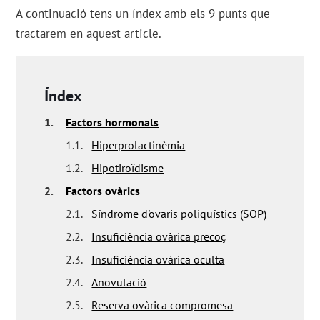
A continuació tens un índex amb els 9 punts que
tractarem en aquest article.
Índex
1.
Factors hormonals
1.1.
Hiperprolactinèmia
1.2.
Hipotiroïdisme
2.
Factors ovàrics
2.1.
Síndrome d'ovaris poliquístics (SOP)
2.2.
Insuficiència ovàrica precoç
2.3.
Insuficiència ovàrica oculta
2.4.
Anovulació
2.5.
Reserva ovàrica compromesa