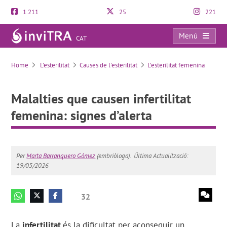
1.211
25
221
Menú
CAT
Malalties que causen infertilitat femenina: signes d’alerta
Home
L'esterilitat
Causes de l'esterilitat
L’esterilitat femenina
Malalties que causen infertilitat
femenina: signes d’alerta
Per
Marta Barranquero Gómez
(embriòloga).
Última Actualització:
19/05/2026
32
La
infertilitat
és la dificultat per aconseguir un