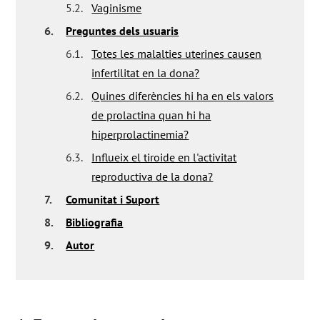
5.2.
Vaginisme
6.
Preguntes dels usuaris
6.1.
Totes les malalties uterines causen
infertilitat en la dona?
6.2.
Quines diferències hi ha en els valors
de prolactina quan hi ha
hiperprolactinemia?
6.3.
Influeix el tiroide en l'activitat
reproductiva de la dona?
7.
Comunitat i Suport
8.
Bibliografia
9.
Autor