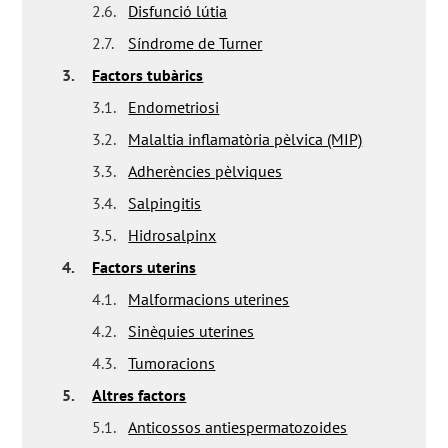
2.6.
Disfunció lútia
2.7.
Síndrome de Turner
3.
Factors tubàrics
3.1.
Endometriosi
3.2.
Malaltia inflamatòria pèlvica (MIP)
3.3.
Adherències pèlviques
3.4.
Salpingitis
3.5.
Hidrosalpinx
4.
Factors uterins
4.1.
Malformacions uterines
4.2.
Sinèquies uterines
4.3.
Tumoracions
5.
Altres factors
5.1.
Anticossos antiespermatozoides