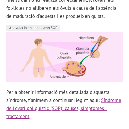
menstrual no es realitza correctament. A l'ovari, els
fol·licles no alliberen els òvuls a causa de l'absència
de maduració d'aquests i es produeixen quists.
Anovulació en dones amb SOP
Per a obtenir informació més detallada d'aquesta
síndrome, t'animem a continuar llegint aquí:
Síndrome
de l'ovari poliquístic (SOP): causes, símptomes i
tractament
.