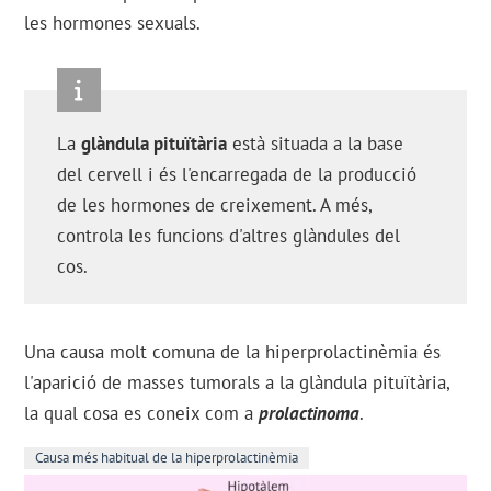
les hormones sexuals.
La
glàndula pituïtària
està situada a la base
del cervell i és l'encarregada de la producció
de les hormones de creixement. A més,
controla les funcions d'altres glàndules del
cos.
Una causa molt comuna de la hiperprolactinèmia és
l'aparició de masses tumorals a la glàndula pituïtària,
la qual cosa es coneix com a
prolactinoma
.
Causa més habitual de la hiperprolactinèmia