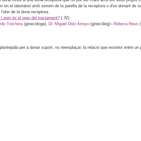
en en el laboratori amb semen de la parella de la receptora o d'un donant de se
 l'úter de la dona receptora.
i quin és el preu del tractament?
(
32).
erdo Trechera
(ginecòloga),
Dr. Miguel Dolz Arroyo
(ginecòleg) i
Rebeca Reus
(
antejada per a donar suport, no reemplaçar, la relació que existeix entre un pa