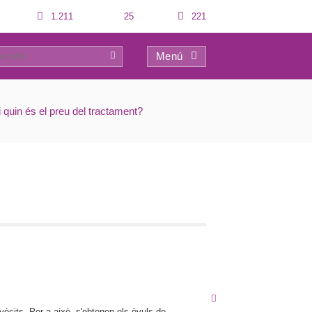
1.211
25
221
Menú
0
 quin és el preu del tractament?
òcits. Per a això, s'obtenen els òvuls de