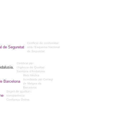
Certificat de conformitat
amb l'Esquema Nacional
de Seguretat
Certificat per
l’Agència de Qualitat
Sanitària d’Andalusia
Web Mèdica
Acreditada pel Col·legi
de Metges de
Barcelona
Segell de qualitat i
transparència
Confiança Online