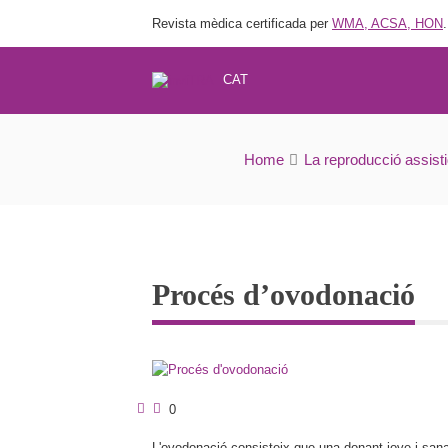
Revista mèdica certificada per
WMA, ACSA, HON
.
CAT
Home
La reproducció assist
Procés d’ovodonació
0
L'ovodonació consisteix que una donant jove i sana