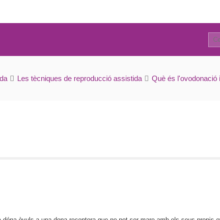
0
Procés d’ovodonació
ida
Les tècniques de reproducció assistida
Què és l'ovodonació i
 dóna òvuls a una dona receptora que no pot ser mare amb els seus propis ov