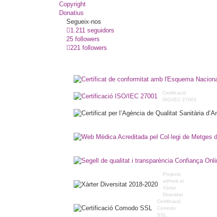
Copyright
Donatius
Segueix-nos
1.211 seguidors
25 followers
221 followers
Certificació
ISO/IEC 27001
Projecte
adherit al
Xàrter
Diversitat
Certificació
Comodo
SSL