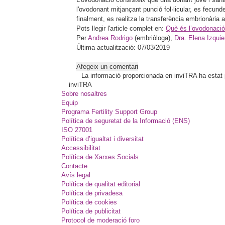
l'ovodonant mitjançant punció fol·licular, es fecund
finalment, es realitza la transferència embrionària a
Pots llegir l'article complet en:
Què és l’ovodonació 
Per
Andrea Rodrigo
(embriòloga),
Dra. Elena Izqui
Última actualització: 07/03/2019
Afegeix un comentari
La informació proporcionada en inviTRA ha estat pl
inviTRA
Sobre nosaltres
Equip
Programa Fertility Support Group
Política de seguretat de la Informació (ENS)
ISO 27001
Política d’igualtat i diversitat
Accessibilitat
Política de Xarxes Socials
Contacte
Avís legal
Política de qualitat editorial
Política de privadesa
Política de cookies
Política de publicitat
Protocol de moderació foro