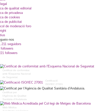
legal
ica de qualitat editorial
ica de privadesa
ica de cookies
ica de publicitat
col de moderació foro
right
tius
gueix-nos
1.211 seguidors
 followers
221 followers
Certificat de conformitat
amb l'Esquema Nacional
de Seguretat
Certificació
ISO/IEC 27001
Certificat per
l’Agència de Qualitat
Sanitària d’Andalusia
Web Mèdica
Acreditada pel Col·legi