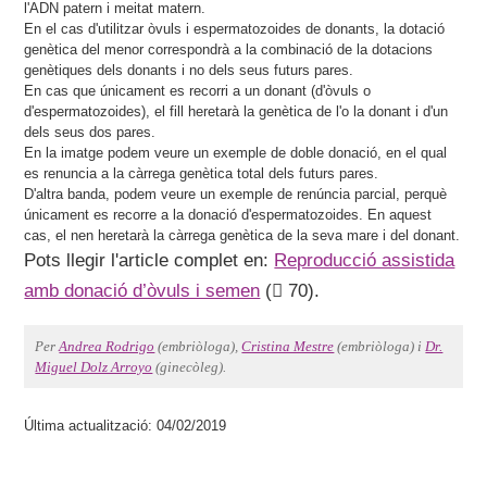
l'ADN patern i meitat matern.
En el cas d'utilitzar òvuls i espermatozoides de donants, la dotació
genètica del menor correspondrà a la combinació de la dotacions
genètiques dels donants i no dels seus futurs pares.
En cas que únicament es recorri a un donant (d'òvuls o
d'espermatozoides), el fill heretarà la genètica de l'o la donant i d'un
dels seus dos pares.
En la imatge podem veure un exemple de doble donació, en el qual
es renuncia a la càrrega genètica total dels futurs pares.
D'altra banda, podem veure un exemple de renúncia parcial, perquè
únicament es recorre a la donació d'espermatozoides. En aquest
cas, el nen heretarà la càrrega genètica de la seva mare i del donant.
Pots llegir l'article complet en:
Reproducció assistida
amb donació d’òvuls i semen
(
70).
Per
Andrea Rodrigo
(embriòloga),
Cristina Mestre
(embriòloga) i
Dr.
Miguel Dolz Arroyo
(ginecòleg).
Última actualització: 04/02/2019