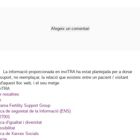
Afegeix un comentari
La informació proporcionada en inviTRA ha estat plantejada per a donar
suport, no reemplaçar, la relació que existeix entre un pacient / visitant
d'aquest lloc web, i el seu metge.
viTRA
e nosaltres
p
ama Fertility Support Group
ica de seguretat de la Informació (ENS)
27001
ica d’igualtat i diversitat
sibilitat
ica de Xarxes Socials
acte