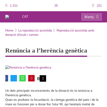
1.211
25
221
CAT
Menú
Renúncia a l’herència genètica
Home
La reproducció assistida
Reproducció assistida amb
donació d'òvuls i semen
Renúncia a l’herència genètica
0
Un dels principals inconvenients de la donació és la renúncia a
l'herència genètica.
Quan es produeix la fecundació, la càrrega genètica del pare i de la
mare es fusionen per a donar lloc futur fill, qui heretarà meitat de