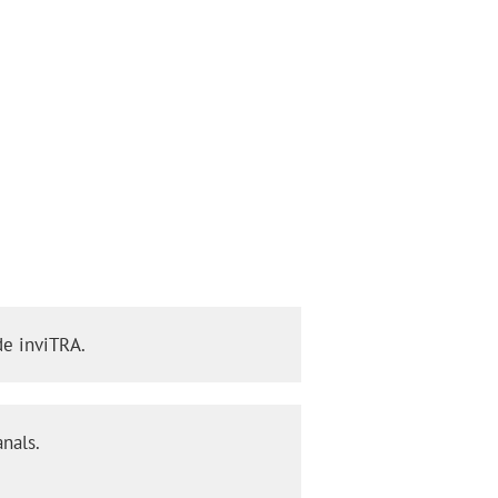
 de inviTRA.
anals.