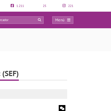
1.211
25
221
Menú
0
t (SEF)