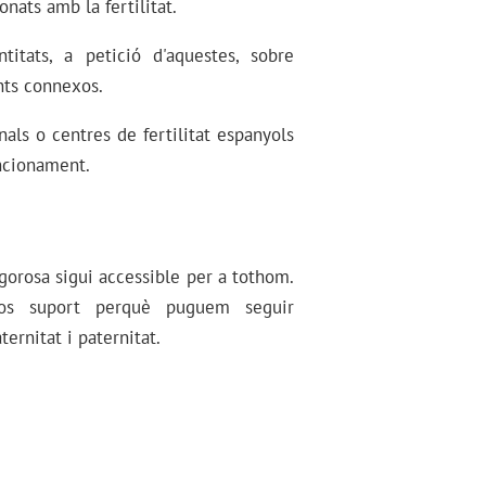
nats amb la fertilitat.
titats, a petició d'aquestes, sobre
nts connexos.
nals o centres de fertilitat espanyols
uncionament.
gorosa sigui accessible per a tothom.
-nos suport perquè puguem seguir
rnitat i paternitat.