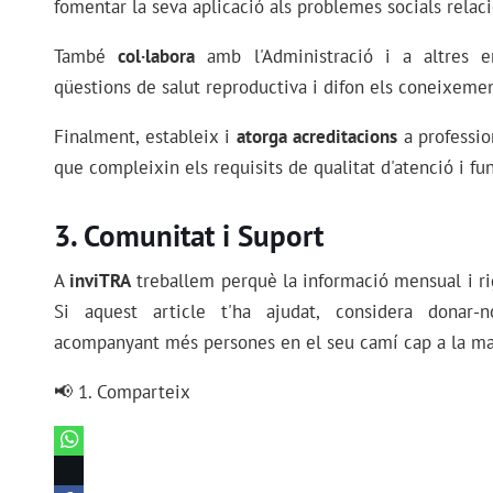
fomentar la seva aplicació als problemes socials relacio
També
col·labora
amb l'Administració i a altres en
qüestions de salut reproductiva i difon els coneixeme
Finalment, estableix i
atorga acreditacions
a professio
que compleixin els requisits de qualitat d'atenció i f
Comunitat i Suport
A
inviTRA
treballem perquè la informació mensual i ri
Si aquest article t'ha ajudat, considera donar
acompanyant més persones en el seu camí cap a la mate
📢 1. Comparteix