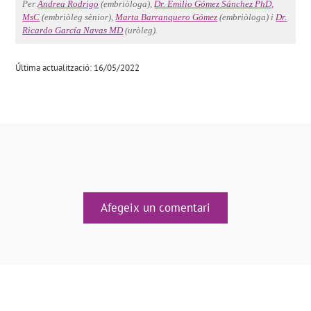
Per
Andrea Rodrigo
(embriòloga),
Dr. Emilio Gómez Sánchez PhD,
MsC
(embriòleg sènior),
Marta Barranquero Gómez
(embriòloga) i
Dr.
Ricardo García Navas MD
(uròleg).
Última actualització: 16/05/2022
Afegeix un comentari