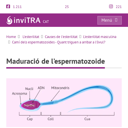
1.211
25
221
Menú
CAT
Maduració de l’espermatozoide
Home
L'esterilitat
Causes de l'esterilitat
L'esterilitat masculina
Camí dels espermatozoides - Quant triguen a arribar a l'òvul?
Maduració de l’espermatozoide