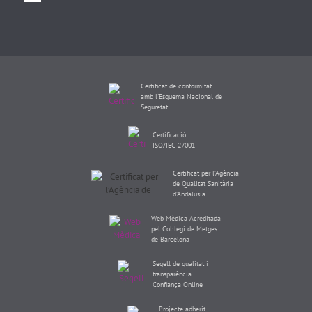
Certificat de conformitat
amb l'Esquema Nacional de
Seguretat
Certificació
ISO/IEC 27001
Certificat per l’Agència
de Qualitat Sanitària
d’Andalusia
Web Mèdica Acreditada
pel Col·legi de Metges
de Barcelona
Segell de qualitat i
transparència
Confiança Online
Projecte adherit