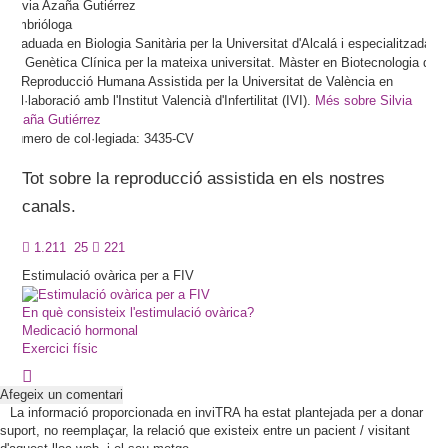
Silvia
Azaña Gutiérrez
Embrióloga
Graduada en Biologia Sanitària per la Universitat d'Alcalá i especialitzada
en Genètica Clínica per la mateixa universitat. Màster en Biotecnologia de
la Reproducció Humana Assistida per la Universitat de València en
col·laboració amb l'Institut Valencià d'Infertilitat (IVI).
Més sobre Silvia
Azaña Gutiérrez
Número de col·legiada: 3435-CV
Tot sobre la reproducció assistida en els nostres
canals.
1.211
25
221
Estimulació ovàrica per a FIV
En què consisteix l'estimulació ovàrica?
Medicació hormonal
Exercici físic
Afegeix un comentari
La informació proporcionada en inviTRA ha estat plantejada per a donar
suport, no reemplaçar, la relació que existeix entre un pacient / visitant