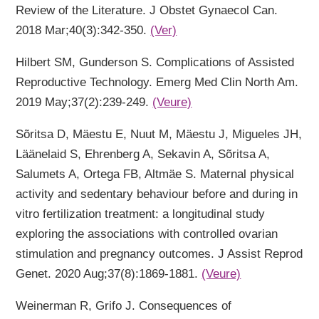
Review of the Literature. J Obstet Gynaecol Can.
2018 Mar;40(3):342-350.
(Ver)
Hilbert SM, Gunderson S. Complications of Assisted
Reproductive Technology. Emerg Med Clin North Am.
2019 May;37(2):239-249.
(Veure)
Sõritsa D, Mäestu E, Nuut M, Mäestu J, Migueles JH,
Läänelaid S, Ehrenberg A, Sekavin A, Sõritsa A,
Salumets A, Ortega FB, Altmäe S. Maternal physical
activity and sedentary behaviour before and during in
vitro fertilization treatment: a longitudinal study
exploring the associations with controlled ovarian
stimulation and pregnancy outcomes. J Assist Reprod
Genet. 2020 Aug;37(8):1869-1881.
(Veure)
Weinerman R, Grifo J. Consequences of