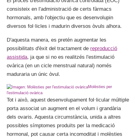
El procés d'estimulació ovàrica controlada (EOC)
consisteix en l'administració de certs fàrmacs
hormonals, amb l'objectiu que es desenvolupin
diversos fol·licles i madurin diversos òvuls alhora.
D'aquesta manera, es pretén augmentar les
possibilitats d'èxit del tractament de
reproducció
assistida
, ja que si no es realitzés l'estimulació
ovàrica (en un cicle menstrual natural) només
maduraria un únic òvul.
Molèsties per
l'estimulació ovàrica
Tot i això, aquest desenvolupament fol·licular múltiple
porta associat un augment en el volum i grandària
dels ovaris. Aquesta circumstància, unida a altres
possibles símptomes produïts per la medicació
hormonal, pot causar certa incomoditat i molèsties