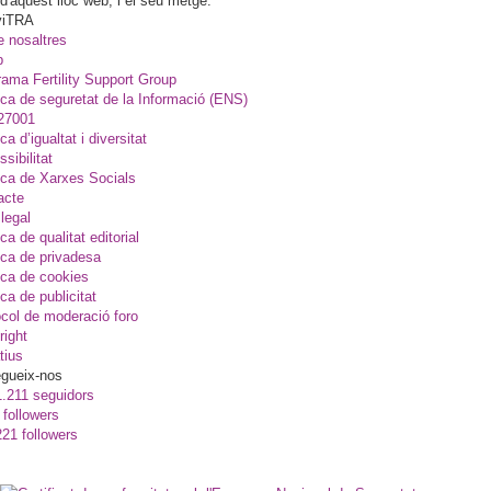
d'aquest lloc web, i el seu metge.
viTRA
e nosaltres
p
ama Fertility Support Group
ica de seguretat de la Informació (ENS)
27001
ica d’igualtat i diversitat
sibilitat
ica de Xarxes Socials
acte
legal
ica de qualitat editorial
ica de privadesa
ica de cookies
ica de publicitat
col de moderació foro
right
tius
gueix-nos
1.211 seguidors
 followers
221 followers