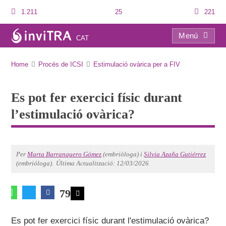
1.211
25
221
Menú
CAT
Es pot fer exercici físic durant l’estimulació ovàrica?
Home
Procés de ICSI
Estimulació ovàrica per a FIV
Es pot fer exercici físic durant
l’estimulació ovàrica?
Per
Marta Barranquero Gómez
(embriòloga) i
Silvia Azaña Gutiérrez
(embrióloga).
Última Actualització: 12/03/2026
79
Es pot fer exercici físic durant l'estimulació ovàrica?