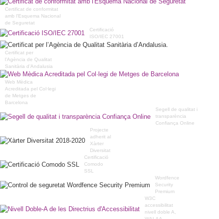
Certificat de conformitat
amb l'Esquema Nacional
de Seguretat
Certificació
ISO/IEC 27001
Certificat per
l’Agència de Qualitat
Sanitària d’Andalusia
Web Mèdica
Acreditada pel Col·legi
de Metges de
Barcelona
Segell de qualitat i
transparència
Confiança Online
Projecte
adherit al
Xàrter
Diversitat
Certificació
Comodo
SSL
Wordfence
Security
Premium
W3C
accessibilitat
nivell doble A,
WAI-AA