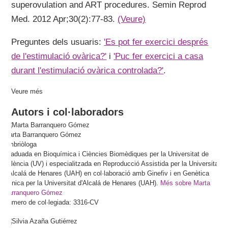
superovulation and ART procedures. Semin Reprod
Med. 2012 Apr;30(2):77-83.
(Veure)
Preguntes dels usuaris:
'Es pot fer exercici després
de l'estimulació ovàrica?'
i
'Puc fer exercici a casa
durant l'estimulació ovàrica controlada?'
.
Veure més
Autors i col·laboradors
Marta
Barranquero Gómez
Embriòloga
Graduada en Bioquímica i Ciències Biomèdiques per la Universitat de
València (UV) i especialitzada en Reproducció Assistida per la Universitat
d'Alcalá de Henares (UAH) en col·laboració amb Ginefiv i en Genètica
Clínica per la Universitat d'Alcalá de Henares (UAH).
Més sobre Marta
Barranquero Gómez
Número de col·legiada: 3316-CV